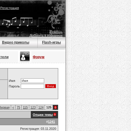
|
Регистрация
Помощь
Добавить в избранное
Видео приколы
Flash-игры
атели
Форум
Имя
Пароль
ервая
<
75
115
123
124
125
Опции темы
#
1241
Регистрация: 03.11.2020