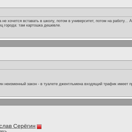
не хочется вставать в школу, потом в университет, потом на работу... А
нец города: там картошка дешевле.
ин неизменный закон - в туалете джентльмена входящий трафик имеет п
слав Серёгин
десь