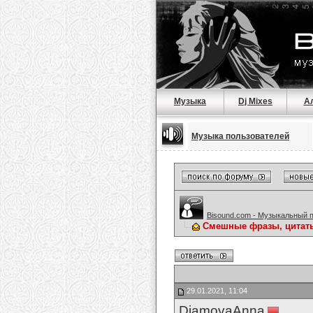
Музыка
Dj Mixes
А
Музыка пользователей
Bisound.com - Музыкальный 
Смешные фразы, цитат
29.01.2021, 11:04
DiamovaAnna