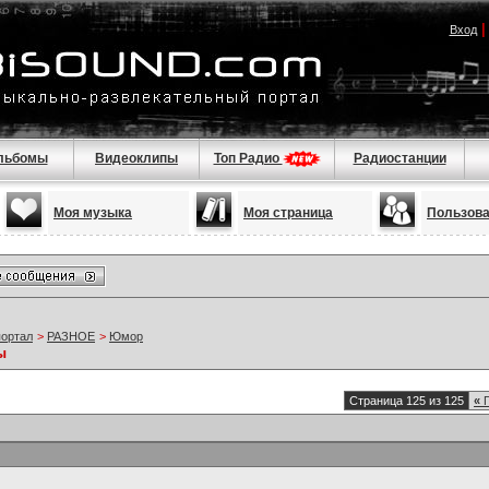
Вход
льбомы
Видеоклипы
Топ Радио
Радиостанции
Моя музыка
Моя страница
Пользов
портал
>
РАЗНОЕ
>
Юмор
ы
Страница 125 из 125
«
П