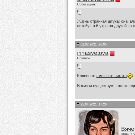
Собеседник
Жизнь странная штука: сначала 
автобус в 6 утра на другой ко
02.02.2021, 20:05
irinasvetova
Новичок
Классные
смешные цитаты
В жизни существует только од
25.04.2021, 17:26
Вяче
Живу я з