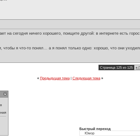
ет на сегодня ничего хорошего, поищите другой: в интернете есть горос
и, чтобы я что-то понял… а я понял только одно: хорошо, что они уходил
Страница 125 из 125
«
П
«
Предыдущая тема
|
Следующая тема
»
ия
ения
Быстрый переход