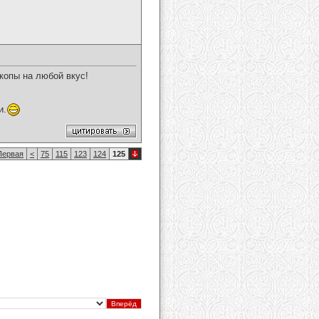
копы на любой вкус!
и.
ервая
<
75
115
123
124
125