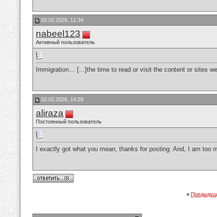
02.02.2026, 11:34
nabeel123
Активный пользователь
Immigration… [...]the time to read or visit the content or sites 
02.02.2026, 14:28
aliraza
Постоянный пользователь
I exactly got what you mean, thanks for posting. And, I am too 
«
Предыдущ