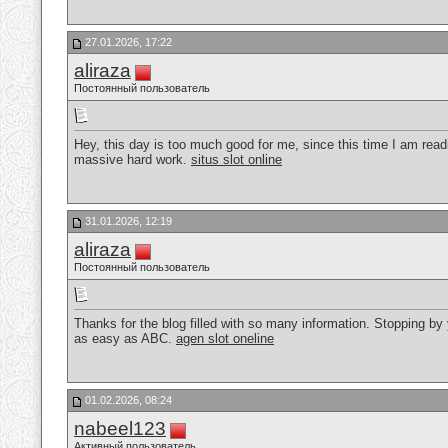
27.01.2026, 17:22
aliraza
Постоянный пользователь
Hey, this day is too much good for me, since this time I am read
massive hard work.
situs slot online
31.01.2026, 12:19
aliraza
Постоянный пользователь
Thanks for the blog filled with so many information. Stopping b
as easy as ABC.
agen slot oneline
01.02.2026, 08:24
nabeel123
Активный пользователь