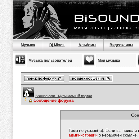
Музыка
Dj Mixes
Альбомы
Видеоклипы
Музыка пользователей
Моя музыка
Bisound.com - Музыкальный портал
Сообщение форума
Соо
Тема не указан(-а). Если вы пришли
администрации
о нерабочей ссылке.