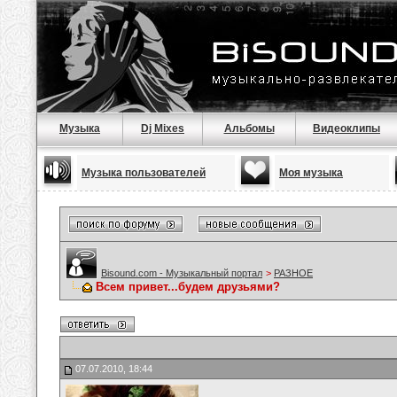
Музыка
Dj Mixes
Альбомы
Видеоклипы
Музыка пользователей
Моя музыка
Bisound.com - Музыкальный портал
>
РАЗНОЕ
Всем привет...будем друзьями?
07.07.2010, 18:44