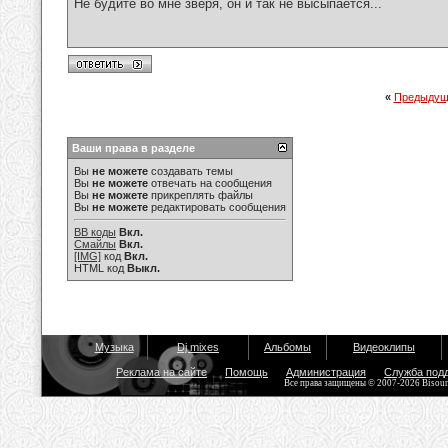
Не будите во мне зверя, он и так не высыпается...
«
Предыдущ
Ваши права в разделе
Вы
не можете
создавать темы
Вы
не можете
отвечать на сообщения
Вы
не можете
прикреплять файлы
Вы
не можете
редактировать сообщения
BB коды
Вкл.
Смайлы
Вкл.
[IMG]
код
Вкл.
HTML код
Выкл.
Музыка
Dj mixes
Альбомы
Видеоклипы
Реклама на сайте
Помощь
Администрация
Служба под
Все права защищены © 2007-2026 Bisou