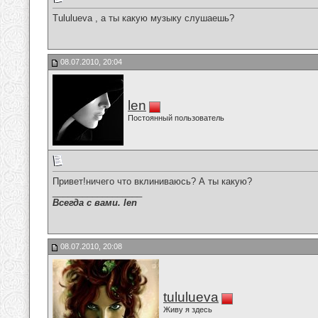
Tululueva , а ты какую музыку слушаешь?
08.07.2010, 20:04
len
Постоянный пользователь
Привет!ничего что вклиниваюсь? А ты какую?
__________________
Всегда с вами. len
08.07.2010, 20:08
tululueva
Живу я здесь