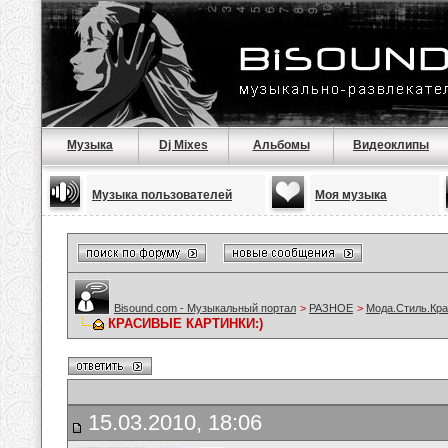
Музыка
Dj Mixes
Альбомы
Видеоклипы
Музыка пользователей
Моя музыка
Bisound.com - Музыкальный портал
>
РАЗНОЕ
>
Мода.Стиль.Кра
КРАСИВЫЕ КАРТИНКИ:)
15.03.2010, 18:06