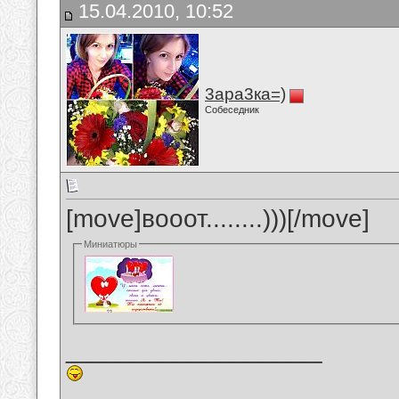
15.04.2010, 10:52
3ара3ка=)
Собеседник
[move]вооот........)))[/move]
Миниатюры
__________________