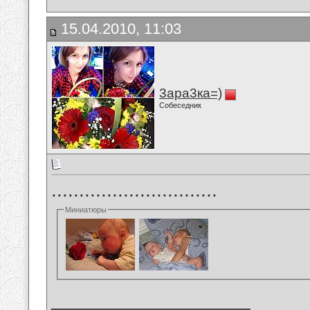
15.04.2010, 11:03
3ара3ка=)
Собеседник
..............................
Миниатюры
__________________