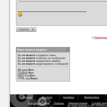
__________________
«
Предыдущ
Ваши права в разделе
Вы
не можете
создавать темы
Вы
не можете
отвечать на сообщения
Вы
не можете
прикреплять файлы
Вы
не можете
редактировать сообщения
BB коды
Вкл.
Смайлы
Вкл.
[IMG]
код
Вкл.
HTML код
Выкл.
Музыка
Dj mixes
Альбомы
Видеоклипы
Реклама на сайте
Помощь
Администрация
Служба под
Все права защищены © 2007-2026 Bisou