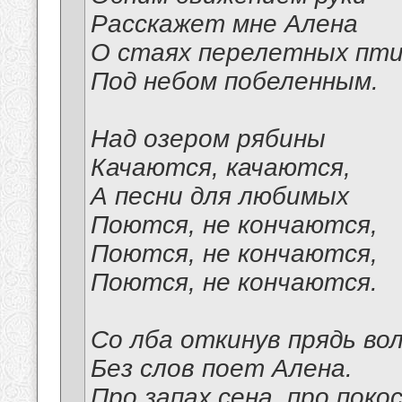
Расскажет мне Алена
О стаях перелетных пт
Под небом побеленным.
Над озером рябины
Качаются, качаются,
А песни для любимых
Поются, не кончаются,
Поются, не кончаются,
Поются, не кончаются.
Со лба откинув прядь во
Без слов поет Алена.
Про запах сена, про покос