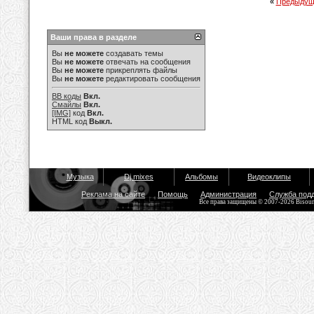
«
Предыдущ
Ваши права в разделе
Вы
не можете
создавать темы
Вы
не можете
отвечать на сообщения
Вы
не можете
прикреплять файлы
Вы
не можете
редактировать сообщения
BB коды
Вкл.
Смайлы
Вкл.
[IMG]
код
Вкл.
HTML код
Выкл.
Музыка
Dj mixes
Альбомы
Видеоклипы
Реклама на сайте
Помощь
Администрация
Служба под
Все права защищены © 2007-2026 Bisou