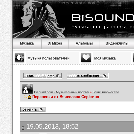
Музыка
Dj Mixes
Альбомы
Видеоклипы
Музыка пользователей
Моя музыка
Bisound.com - Музыкальный портал
>
Ваше творчество
Перепевки от Вячеслава Серёгина
19.05.2013, 18:52