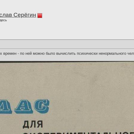
слав Серёгин
десь
х времен - по ней можно было вычислить психически ненормального чело