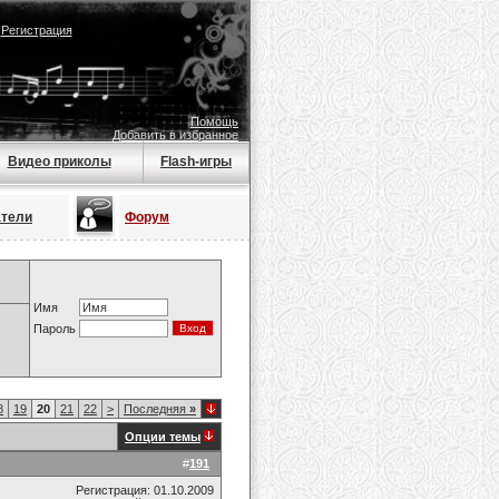
|
Регистрация
Помощь
Добавить в избранное
Видео приколы
Flash-игры
атели
Форум
Имя
Пароль
8
19
20
21
22
>
Последняя
»
Опции темы
#
191
Регистрация: 01.10.2009