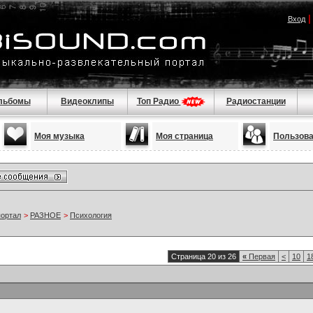
Вход
льбомы
Видеоклипы
Топ Радио
Радиостанции
Моя музыка
Моя страница
Пользов
портал
>
РАЗНОЕ
>
Психология
Страница 20 из 26
«
Первая
<
10
1