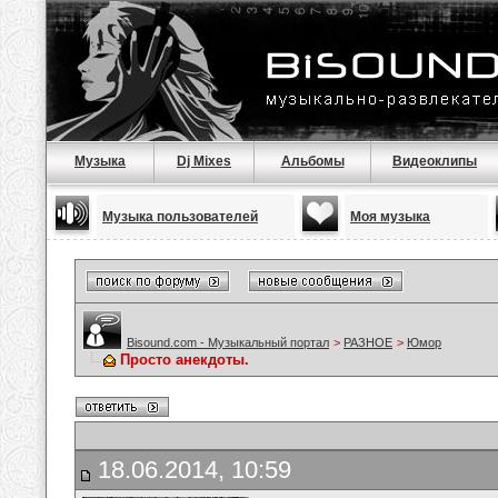
Музыка
Dj Mixes
Альбомы
Видеоклипы
Музыка пользователей
Моя музыка
Bisound.com - Музыкальный портал
>
РАЗНОЕ
>
Юмор
Просто анекдоты.
18.06.2014, 10:59