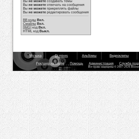
Вы
не можете
создавать темы
Вы
не можете
отвечать на сообщения
Вы
не можете
прикреплять файлы
Вы
не можете
редактировать сообщения
BB коды
Вкл.
Смайлы
Вкл.
[IMG]
код
Вкл.
HTML код
Выкл.
Музыка
Dj mixes
Альбомы
Видеоклипы
Реклама на сайте
Помощь
Администрация
Служба под
Все права защищены © 2007-2026 Bisou