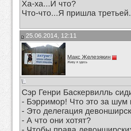
Ха-ха...И что?
Что-что...Я пришла третьей.
25.06.2014, 12:11
Макс Железякин
Живу я здесь
Сэр Генри Баскервилль сиди
- Бэрримор! Что это за шум
- Это делегация девонширски
- А что они хотят?
- Чтобы права девонширски