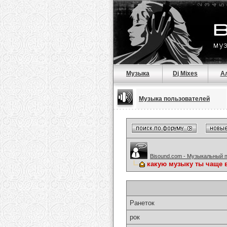
Музыка
Dj Mixes
А
Музыка пользователей
Bisound.com - Музыкальный 
какую музыку ты чаще 
Ранеток
рок