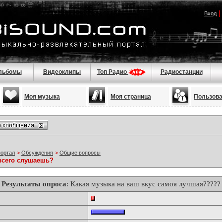
Вход
льбомы
Видеоклипы
Топ Радио
Радиостанции
Моя музыка
Моя страница
Пользов
портал
>
Обсуждения
>
Общие вопросы
всего слушаешь?
Результаты опроса
: Какая музыка на ваш вкус самоя лучшая?????