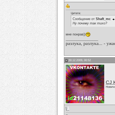
Цитата:
Сообщение от
Shaft_mc
Ну почему так тихо?
мне понрав))
__________________
разлука, разлука... - уж
30.12.2009, 00:52
CJ 
Нович