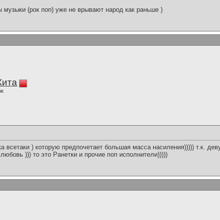
 музыки (рок поп) уже не врывают народ как раньше )
Кита
ок
а всетаки ) которую предпочетает большая масса насиления))))) т.к. дев
юбовь ))) то это Ранетки и прочие поп исполнители)))))