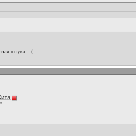
асная штука = (
Кита
ок