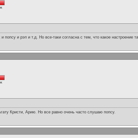
ок
 попсу и рэп и т.д. Но все-таки согласна с тем, что какое настроение т
ок
гату Кристи, Арию. Но все равно очень часто слушаю попсу.