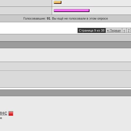
Голосовавшие:
91
. Вы ещё не голосовали в этом опросе
Страница 9 из 38
«
Первая
<
7
инс
ок