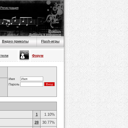
|
Регистрация
Помощь
Добавить в избранное
Видео приколы
Flash-игры
атели
Форум
Имя
Пароль
1
1.10%
28
30.77%