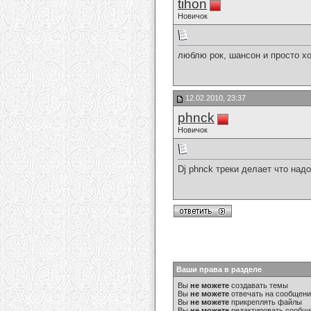
tihon
Новичок
люблю рок, шансон и просто 
12.02.2010, 23:37
phnck
Новичок
Dj phnck треки делает что над
Ваши права в разделе
Вы
не можете
создавать темы
Вы
не можете
отвечать на сообщен
Вы
не можете
прикреплять файлы
Вы
не можете
редактировать сообщ