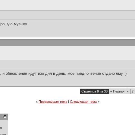
хорошую музыку
о, и обновления идут изо дня в день, мое предпочтение отдано ему=)
Страница 9 из 38
«
Первая
<
7
«
Предыдущая тема
|
Следующая тема
»
ия
ения