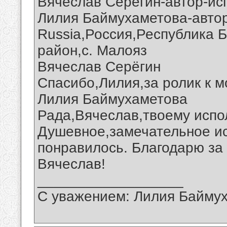
Вячеслав Серегин-автор-ис
Лилия Баймухаметова-автор
Russia,Россия,Республика 
район,с. Малояз
Вячеслав Серёгин
Спасибо,Лилия,за ролик к м
Лилия Баймухаметова
Рада,Вячеслав,твоему испо
Душевное,замечательное и
понравилось. Благодарю за 
Вячеслав!
__________________
С уважением: Лилия Байму