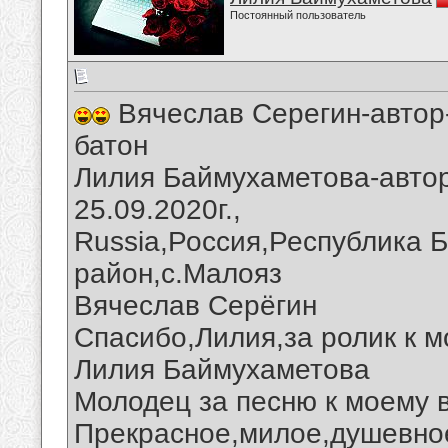
Постоянный пользователь
Вячеслав Серегин-автор-
батон
Лилия Баймухаметова-автор
25.09.2020г.,
Russia,Россия,Республика 
район,с.Малояз
Вячеслав Серёгин
Спасибо,Лилия,за ролик к м
Лилия Баймухаметова
Молодец за песню к моему 
Прекрасное,милое,душевное