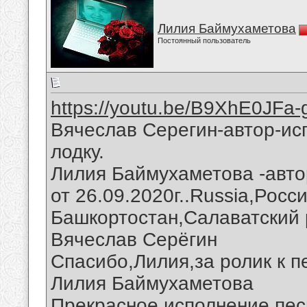
Лилия Баймухаметова
Постоянный пользователь
https://youtu.be/B9XhE0JFa-
Вячеслав Серегин-автор-ис
лодку.
Лилия Баймухаметова -авто
от 26.09.2020г..Russia,Росс
Башкортостан,Салаватский 
Вячеслав Серёгин
Спасибо,Лилия,за ролик к п
Лилия Баймухаметова
Прекрасное исполнение пес