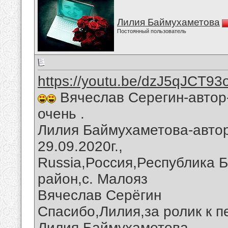
Лилия Баймухаметова
Постоянный пользователь
https://youtu.be/dzJ5qJCT93
Вячеслав Серегин-автор
очень .
Лилия Баймухаметова-автор
29.09.2020г.,
Russia,Россия,Республика 
район,с. Малояз
Вячеслав Серёгин
Спасибо,Лилия,за ролик к п
Лилия Баймухаметова