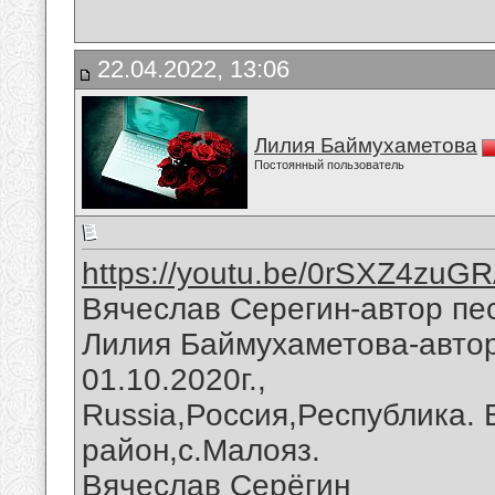
22.04.2022, 13:06
Лилия Баймухаметова
Постоянный пользователь
https://youtu.be/0rSXZ4zuG
Вячеслав Серегин-автор пес
Лилия Баймухаметова-автор
01.10.2020г.,
Russia,Россия,Республика.
район,с.Малояз.
Вячеслав Серёгин