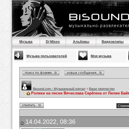
Музыка
Dj Mixes
Альбомы
Видеоклипы
Музыка пользователей
Моя музыка
Bisound.com - Музыкальный портал
>
Ваше творчество
Ролики на песни Вячеслава Серёгина от Лилии Ба
Страниц
14.04.2022, 08:36