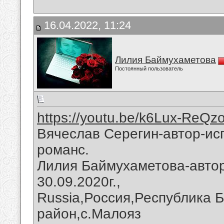
16.04.2022, 11:24
Лилия Баймухаметова
Постоянный пользователь
https://youtu.be/k6Lux-ReQz
Вячеслав Серегин-автор-ис
романс.
Лилия Баймухаметова-автор
30.09.2020г.,
Russia,Россия,Республика 
район,с.Малояз