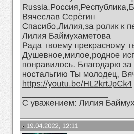
Russia,Россия,Республика,
Вячеслав Серёгин
Спасибо,Лилия,за ролик к п
Лилия Баймухаметова
Рада твоему прекрасному т
Душевное,милое,родное ис
понравилось. Благодарю за
ностальгию Ты молодец, Вя
https://youtu.be/HL2krtJpCk4
__________________
С уважением: Лилия Байму
19.04.2022, 12:11