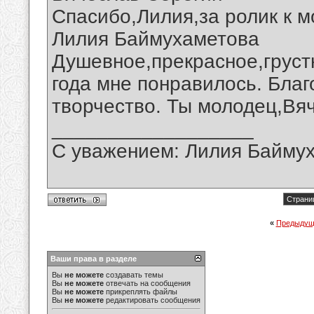
Спасибо,Лилия,за ролик к м
Лилия Баймухаметова
Душевное,прекрасное,груст
года мне понравилось. Бла
творчество. Ты молодец,Вя
__________________
С уважением: Лилия Байму
Страниц
«
Предыдущ
Ваши права в разделе
Вы
не можете
создавать темы
Вы
не можете
отвечать на сообщения
Вы
не можете
прикреплять файлы
Вы
не можете
редактировать сообщения