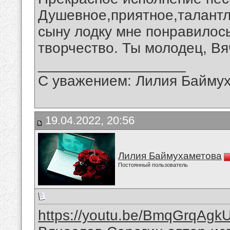
Душевное,приятное,талант
сыну лодку мне понравилос
творчество. Ты молодец, Вя
__________________
С уважением: Лилия Байму
19.04.2022, 20:56
Лилия Баймухаметова
Постоянный пользователь
https://youtu.be/BmqGrqAgk