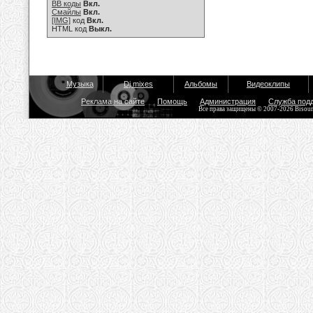
BB коды
Вкл.
Смайлы
Вкл.
[IMG]
код
Вкл.
HTML код
Выкл.
Музыка
Dj mixes
Альбомы
Видеоклипы
Реклама на сайте
Помощь
Администрация
Служба под
Все права защищены © 2007-2026 Bisou