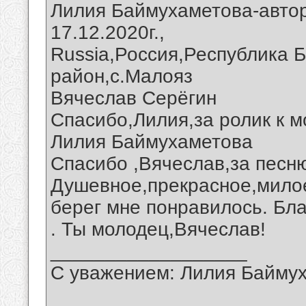
Лилия Баймухаметова-автор
17.12.2020г.,
Russia,Россия,Республика 
район,с.Малояз
Вячеслав Серёгин
Спасибо,Лилия,за ролик к м
Лилия Баймухаметова
Спасибо ,Вячеслав,за песню
Душевное,прекрасное,мило
берег мне понравилось. Бл
. Ты молодец,Вячеслав!
__________________
С уважением: Лилия Байму