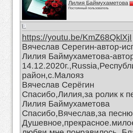
Лилия Баймухаметова
Постоянный пользователь
https://youtu.be/KmZ68QklXjI
Вячеслав Серегин-автор-ис
Лилия Баймухаметова-автор
14.12.2020г.,Russia,Респуб
район,с.Малояз
Вячеслав Серёгин
Спасибо,Лилия,за ролик к п
Лилия Баймухаметова
Спасибо,Вячеслав,за песню
Душевное,прекрасное.мило
любви мне понравилось. Бл