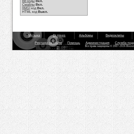
BB коды
Вкл.
Смайлы
Вкл.
[IMG]
код
Вкл.
HTML код
Выкл.
Музыка
Dj mixes
Альбомы
Видеоклипы
Реклама на сайте
Помощь
Администрация
Служба под
Все права защищены © 2007-2026 Bisou