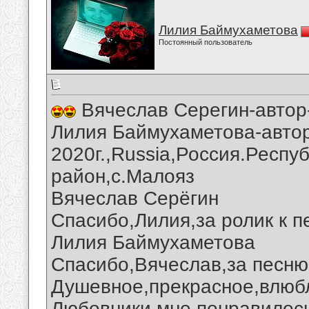
Лилия Баймухаметова
Постоянный пользователь
Вячеслав Серегин-автор
Лилия Баймухаметова-автор
2020г.,Russia,Россия.Респу
район,с.Малояз
Вячеслав Серёгин
Спасибо,Лилия,за ролик к п
Лилия Баймухаметова
Спасибо,Вячеслав,за песню
Душевное,прекрасное,влюб
Любовники мне понравилось