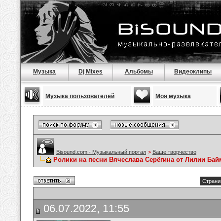
Музыка
Dj Mixes
Альбомы
Видеоклипы
Музыка пользователей
Моя музыка
Bisound.com - Музыкальный портал
>
Ваше творчество
Ролики на песни Вячеслава Серёгина от Лилии Ба
Страни
06.07.2022, 11:55