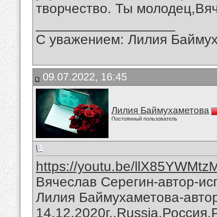
творчество. Ты молодец,Вя
__________________
С уважением: Лилия Байму
09.07.2022, 16:45
Лилия Баймухаметова
Постоянный пользователь
https://youtu.be/llX85YWMtz
Вячеслав Серегин-автор-исп
Лилия Баймухаметова-автор
14.12.2020г.,Russia,Россия