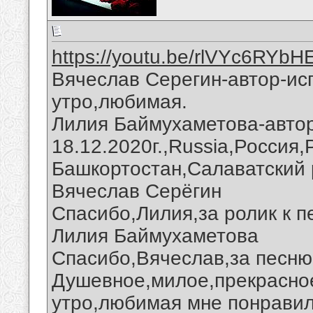
https://youtu.be/rlVYc6RYbH
Вячеслав Серегин-автор-ис
утро,любимая.
Лилия Баймухаметова-автор
18.12.2020г.,Russia,Россия
Башкортостан,Салаватский 
Вячеслав Серёгин
Спасибо,Лилия,за ролик к п
Лилия Баймухаметова
Спасибо,Вячеслав,за песню 
Душевное,милое,прекрасно
утро,любимая мне понравил