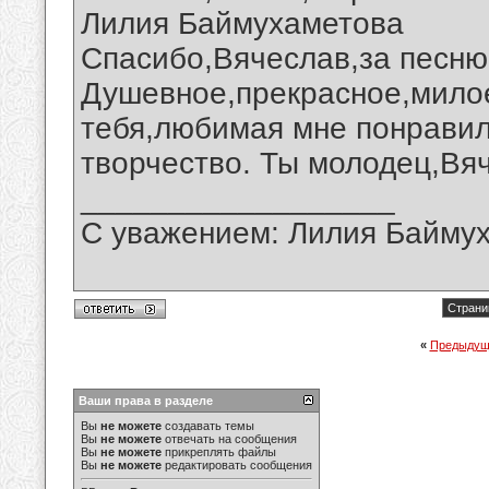
Лилия Баймухаметова
Спасибо,Вячеслав,за песню
Душевное,прекрасное,милое
тебя,любимая мне понравил
творчество. Ты молодец,Вя
__________________
С уважением: Лилия Байму
Страни
«
Предыдущ
Ваши права в разделе
Вы
не можете
создавать темы
Вы
не можете
отвечать на сообщения
Вы
не можете
прикреплять файлы
Вы
не можете
редактировать сообщения