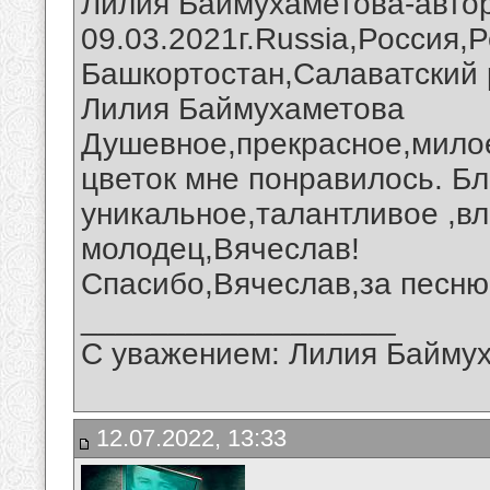
Лилия Баймухаметова-автор
09.03.2021г.Russia,Россия,
Башкортостан,Салаватский 
Лилия Баймухаметова
Душевное,прекрасное,мило
цветок мне понравилось. Б
уникальное,талантливое ,в
молодец,Вячеслав!
Спасибо,Вячеслав,за песню 
__________________
С уважением: Лилия Байму
12.07.2022, 13:33