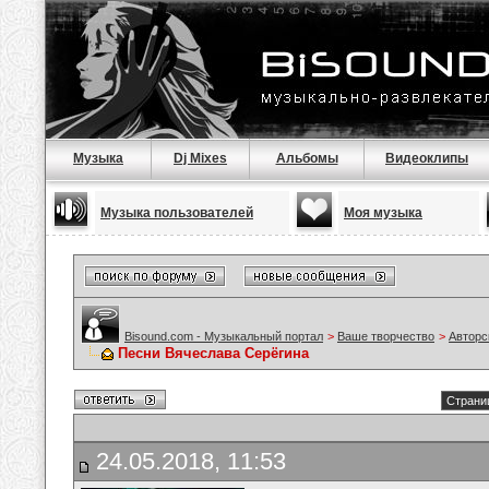
Музыка
Dj Mixes
Альбомы
Видеоклипы
Музыка пользователей
Моя музыка
Bisound.com - Музыкальный портал
>
Ваше творчество
>
Авторс
Песни Вячеслава Серёгина
Страниц
24.05.2018, 11:53