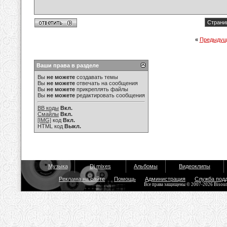
Страниц
«
Предыдущ
Ваши права в разделе
Вы
не можете
создавать темы
Вы
не можете
отвечать на сообщения
Вы
не можете
прикреплять файлы
Вы
не можете
редактировать сообщения
BB коды
Вкл.
Смайлы
Вкл.
[IMG]
код
Вкл.
HTML код
Выкл.
Музыка
Dj mixes
Альбомы
Видеоклипы
Реклама на сайте
Помощь
Администрация
Служба под
Все права защищены © 2007-2026 Bisou