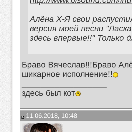
http://www.bisound.com/in
Алёна Х-Я свои распусти
версия моей песни "Ласк
здесь впервые!!" Только д
Браво Вячеслав!!!Браво Алё
шикарное исполнение!!
__________________
здесь был кот
11.06.2018, 10:48