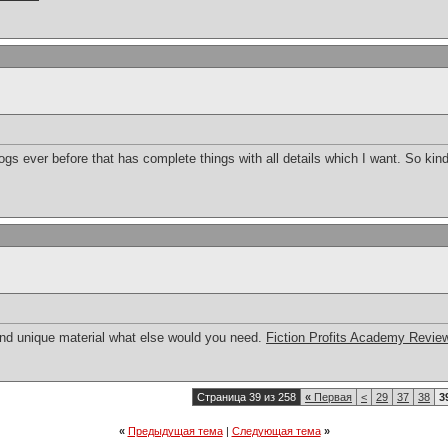
ogs ever before that has complete things with all details which I want. So kind
 and unique material what else would you need.
Fiction Profits Academy Revie
Страница 39 из 258
«
Первая
<
29
37
38
3
«
Предыдущая тема
|
Следующая тема
»