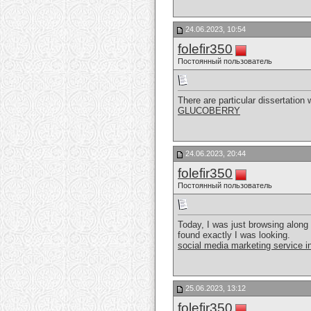
24.06.2023, 10:54
folefir350
Постоянный пользователь
There are particular dissertatio
GLUCOBERRY
24.06.2023, 20:44
folefir350
Постоянный пользователь
Today, I was just browsing along
found exactly I was looking.
social media marketing service i
25.06.2023, 13:12
folefir350