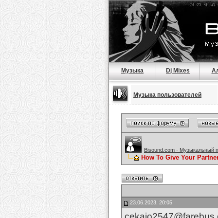
Музыка
Dj Mixes
А
Музыка пользователей
Bisound.com - Музыкальный 
How To Give Your Partne
23.06.2023, 20:05
cekajo2547@farebus