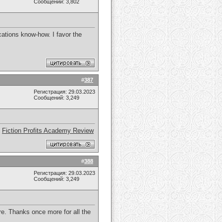
Сообщений: 3,802
cations know-how. I favor the
#
387
Регистрация: 29.03.2023
Сообщений: 3,249
.
Fiction Profits Academy Review
#
388
Регистрация: 29.03.2023
Сообщений: 3,249
re. Thanks once more for all the