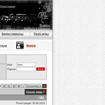
|
Регистрация
Помощь
Добавить в избранное
Видео приколы
Flash-игры
атели
Форум
Имя
Пароль
9
40
41
49
89
>
Последняя
»
Опции темы
#
381
Регистрация: 30.05.2023