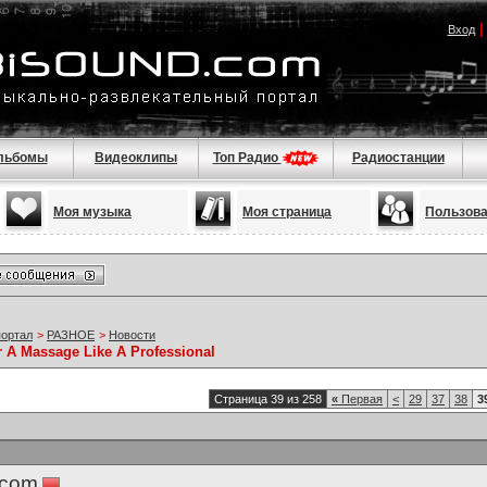
Вход
льбомы
Видеоклипы
Топ Радио
Радиостанции
Моя музыка
Моя страница
Пользов
портал
>
РАЗНОЕ
>
Новости
r A Massage Like A Professional
Страница 39 из 258
«
Первая
<
29
37
38
3
.com