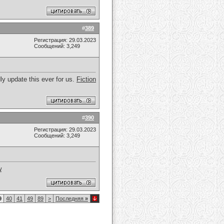
#
389
Регистрация: 29.03.2023
Сообщений: 3,249
ly update this ever for us.
Fiction
#
390
Регистрация: 29.03.2023
Сообщений: 3,249
w
9
40
41
49
89
>
Последняя
»