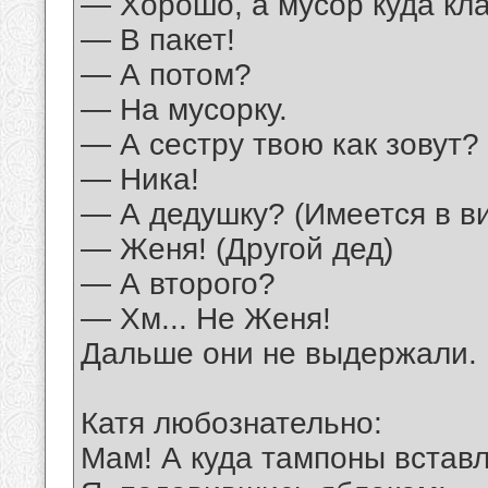
— Хорошо, а мусор куда кл
— В пакет!
— А потом?
— На мусорку.
— А сестру твою как зовут?
— Ника!
— А дедушку? (Имеется в в
— Женя! (Другой дед)
— А второго?
— Хм... Не Женя!
Дальше они не выдержали.
Катя любознательно:
Мам! А куда тампоны встав