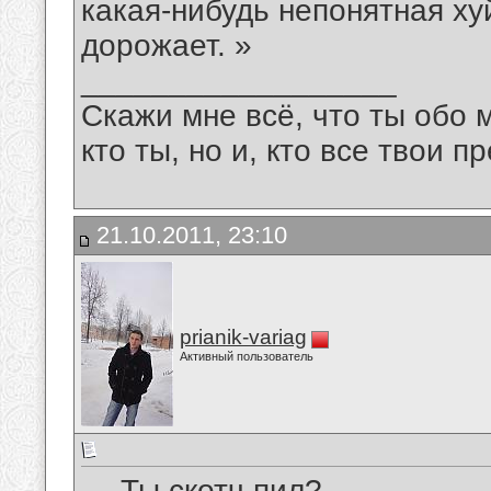
какая-нибудь непонятная ху
дорожает. »
__________________
Скажи мне всё, что ты обо 
кто ты, но и, кто все твои пр
21.10.2011, 23:10
prianik-variag
Активный пользователь
— Ты скотч пил?