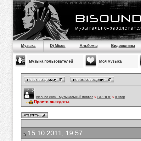
Музыка
Dj Mixes
Альбомы
Видеоклипы
Музыка пользователей
Моя музыка
Bisound.com - Музыкальный портал
>
РАЗНОЕ
>
Юмор
Просто анекдоты.
15.10.2011, 19:57