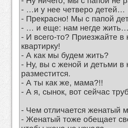
- Ну ничего, мы с папой не 
- …и у нее четверо детей…
- Прекрасно! Мы с папой де
- … и еще: нам негде жить
- И всего-то? Приезжайте 
квартирку!
- А как мы будем жить?
- Ну, вы с женой и детьми в
разместится.
- А ты как же, мама?!!
- А я, сынок, вот сейчас т
- Чем отличается женатый 
- Женатый тоже обещает све