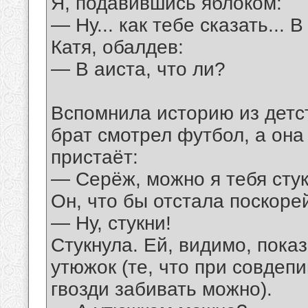
Я, подавившись яблоком:
— Ну... как тебе сказать... 
Катя, обалдев:
— В аиста, что ли?
Вспомнила историю из детс
брат смотрел футбол, а она
пристаёт:
— Серёж, можно я тебя сту
Он, что бы отстала поскоре
— Ну, стукни!
Стукнула. Ей, видимо, пока
утюжок (те, что при совдеп
гвозди забивать можно).