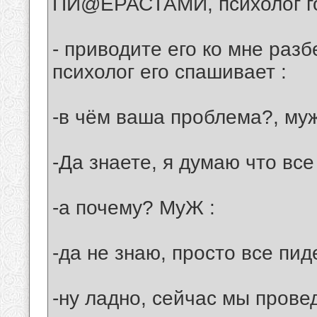
ПИ@ЕРАСТАМИ, психолог го
- приводите его ко мне разб
психолог его спашивает :
-в чём ваша проблема?, муж
-Да знаете, я думаю что вс
-а почему? МуЖ :
-да не знаю, просто все пиде
-ну ладно, сейчас мы прове