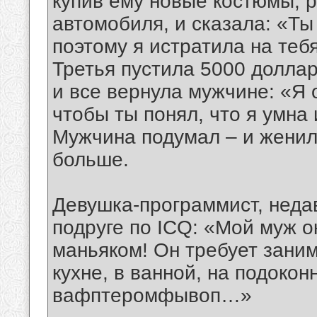
купив ему новые костюмы, 
автомобиля, и сказала: «Ты
поэтому я истратила на тебя
Третья пустила 5000 доллар
и все вернула мужчине: «Я 
чтобы ты понял, что я умна
Мужчина подумал – и женилс
больше.
Девушка-пpогpаммист, нед
подруге по ICQ: «Мой муж 
маньяком! Он тpебует заним
кухне, в ванной, на подоко
вафптеpомфывоп…»