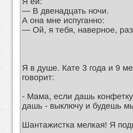
Я ей:
— В двенадцать ночи.
А она мне испуганно:
— Ой, я тебя, наверное, ра
Я в душе. Кате 3 года и 9 м
говорит:
- Мама, если дашь конфетку,
дашь - выключу и будешь мы
Шантажистка мелкая! Я подн