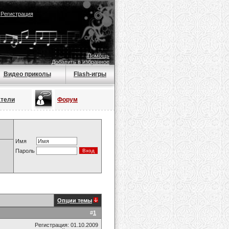
|
Регистрация
Помощь
Добавить в избранное
Видео приколы
Flash-игры
атели
Форум
Имя
Пароль
Опции темы
#
1
Регистрация: 01.10.2009