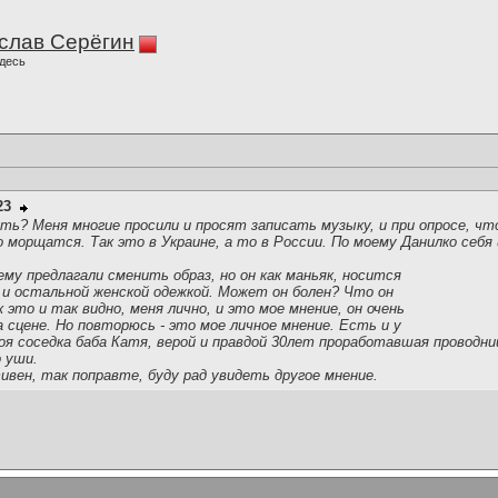
слав Серёгин
десь
23
ь? Меня многие просили и просят записать музыку, и при опросе, чт
 морщатся. Так это в Украине, а то в России. По моему Данилко себя и
ему предлагали сменить образ, но он как маньяк, носится
и и остальной женской одежкой. Может он болен? Что он
 это и так видно, меня лично, и это мое мнение, он очень
а сцене. Но повторюсь - это мое личное мнение. Есть и у
я соседка баба Катя, верой и правдой 30лет проработавшая проводниц
 уши.
вен, так поправте, буду рад увидеть другое мнение.