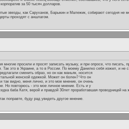
 корпоратив за 50 тысяч долларов.
ытые звезды, как Саруханов, Барыкин и Малежик, собирают сегодня не м
церты проходят с аншлагом.
ня многие просили и просят записать музыку, и при опросе, что писать, 
 Так это в Украине, а то в России. По моему Данилко себя изжил, и не с
редлагали сменить образ, но он как маньяк, носится
стальной женской одежкой. Может он болен? Что он
и так видно, меня лично, и это мое мнение, он очень
не. Но повторюсь - это мое личное мнение. Есть и у
едка баба Катя, верой и правдой 30лет проработавшая проводницей на ж
так поправте, буду рад увидеть другое мнение.