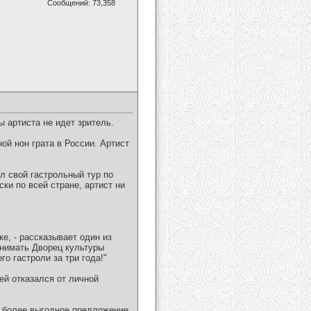
Сообщений: 73,358
 артиста не идет зритель.
ой нон грата в России. Артист
л свой гастрольный тур по
ки по всей стране, артист ни
е, - рассказывает один из
снимать Дворец культуры
о гастроли за три года!"
ей отказался от личной
ь более выгодное предложение