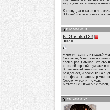
на родине: незапланированный
К слову, даже такие почти заб
"Мираж" и вовсе почти все кон
22.05.2010, 04:45
K_Grishka123
Новичок
А что тут думать и гадать? Ме
Сердючки, брезгливо морщатся.
свой образ. Слышал, что ему п
со своей короной, чулками и о
болен манией величия, так это 
раздражает, и особенно на сце
него фанаты, например моя сос
Сердючку торчит по уши.
Может я не шибко объективен, 
22.05.2010, 09:22