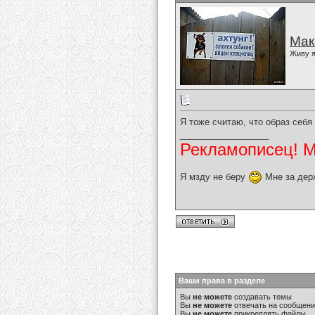
Мак
Живу я
Я тоже считаю, что образ себя
__________________
Рекламописец! Мо
Я мзду не беру
Мне за дер
Ваши права в разделе
Вы
не можете
создавать темы
Вы
не можете
отвечать на сообщен
Вы
не можете
прикреплять файлы