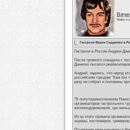
Вяче
Живу я з
Гастроли Верки Сердючки в Р
Гастроли в России Андрея Дан
После громкого скандала с пес
Данилко пытался реабилитиров
Андрей, надеясь, что народ ег
российским городам "Кам бэк т
разу не собрал и половины зри
"В полуторамиллионном Новосиб
организаторов гастрольного т
железнодорожников, где меньше
Из-за этого провала организа
охраны, костюмеров, гримеров,
Последние свои концерты в Но