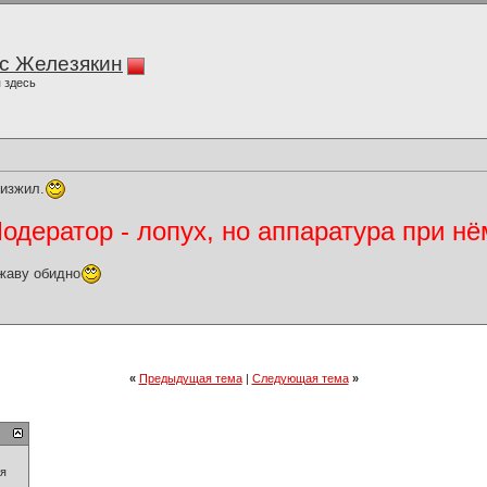
с Железякин
 здесь
 изжил.
дератор - лопух, но аппаратура при нё
жаву обидно
«
Предыдущая тема
|
Следующая тема
»
ия