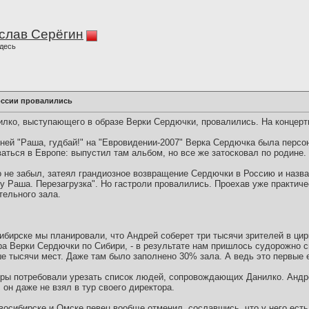
слав Серёгин
десь
оссии провалились
илко, выступающего в образе Верки Сердючки, провалились. На концерты
ней "Раша, гудбай!" на "Евровидении-2007" Верка Сердючка была персон
аться в Европе: выпустил там альбом, но все же затосковал по родине.
о не забыл, затеял грандиозное возвращение Сердючки в Россию и назва
у Раша. Перезагрузка". Но гастроли провалились. Проехав уже практичес
тельного зала.
ирске мы планировали, что Андрей соберет три тысячи зрителей в цирк
ура Верки Сердючки по Сибири, - в результате нам пришлось судорожно 
 тысячи мест. Даже там было заполнено 30% зала. А ведь это первые ег
торы потребовали урезать список людей, сопровождающих Данилко. Андр
 он даже не взял в тур своего директора.
восибирске и Омске певец вообще отменил, сославшись, что у него ест