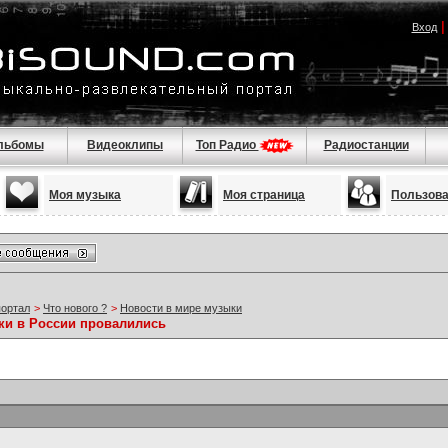
Вход
льбомы
Видеоклипы
Топ Радио
Радиостанции
Моя музыка
Моя страница
Пользов
портал
>
Что нового ?
>
Новости в мире музыки
ки в России провалились