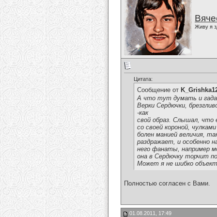
Вяче
Живу я з
Цитата:
Сообщение от
K_Grishka1
А что тут думать и гадат
Верки Сердючки, брезгливо
-как
свой образ. Слышал, что 
со своей короной, чулкам
болен манией величия, так
раздражает, и особенно н
него фанаты, например мо
она в Сердючку торчит по
Может я не шибко объекти
Полностью согласен с Вами.
01.08.2011, 17:49