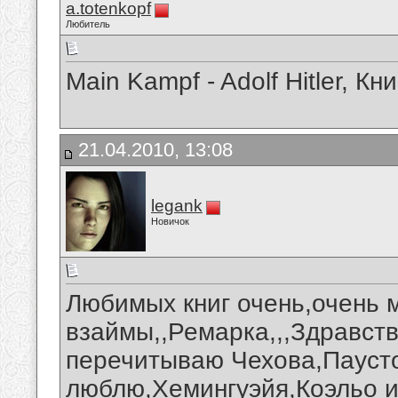
a.totenkopf
Любитель
Main Kampf - Adolf Hitler, Кн
21.04.2010, 13:08
legank
Новичок
Любимых книг очень,очень м
взаймы,,Ремарка,,,Здравств
перечитываю Чехова,Паусто
люблю,Хемингуэйя,Коэльо и