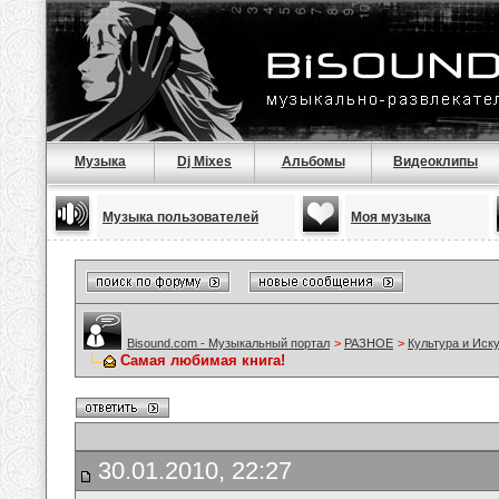
Музыка
Dj Mixes
Альбомы
Видеоклипы
Музыка пользователей
Моя музыка
Bisound.com - Музыкальный портал
>
РАЗНОЕ
>
Культура и Иск
Самая любимая книга!
30.01.2010, 22:27