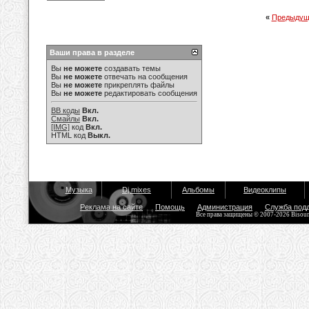
«
Предыдущ
Ваши права в разделе
Вы
не можете
создавать темы
Вы
не можете
отвечать на сообщения
Вы
не можете
прикреплять файлы
Вы
не можете
редактировать сообщения
BB коды
Вкл.
Смайлы
Вкл.
[IMG]
код
Вкл.
HTML код
Выкл.
Музыка
Dj mixes
Альбомы
Видеоклипы
Реклама на сайте
Помощь
Администрация
Служба под
Все права защищены © 2007-2026 Bisou