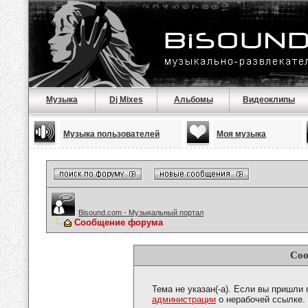
Музыка
Dj Mixes
Альбомы
Видеоклипы
Музыка пользователей
Моя музыка
Bisound.com - Музыкальный портал
Сообщение форума
Соо
Тема не указан(-а). Если вы пришли
администрации
о нерабочей ссылке.