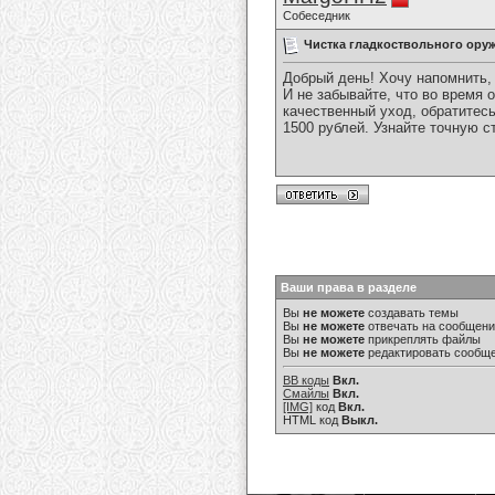
Собеседник
Чистка гладкоствольного ору
Добрый день! Хочу напомнить, 
И не забывайте, что во время
качественный уход, обратитес
1500 рублей. Узнайте точную с
Ваши права в разделе
Вы
не можете
создавать темы
Вы
не можете
отвечать на сообщен
Вы
не можете
прикреплять файлы
Вы
не можете
редактировать сообщ
BB коды
Вкл.
Смайлы
Вкл.
[IMG]
код
Вкл.
HTML код
Выкл.