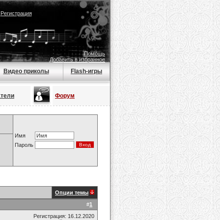
|
Регистрация
Помощь
Добавить в избранное
Видео приколы
Flash-игры
атели
Форум
Имя
Пароль
Опции темы
#
1
Регистрация: 16.12.2020