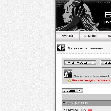
Музыка
Dj Mixes
А
Музыка пользователей
Bisound.com - Музыкальный 
Чистка гладкоствольно
16.05.2022, 23:19
MargoHH2