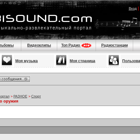
Вход
льбомы
Видеоклипы
Топ Радио
Радиостанции
Моя музыка
Моя страница
Пользов
портал
>
РАЗНОЕ
>
Спорт
го оружия