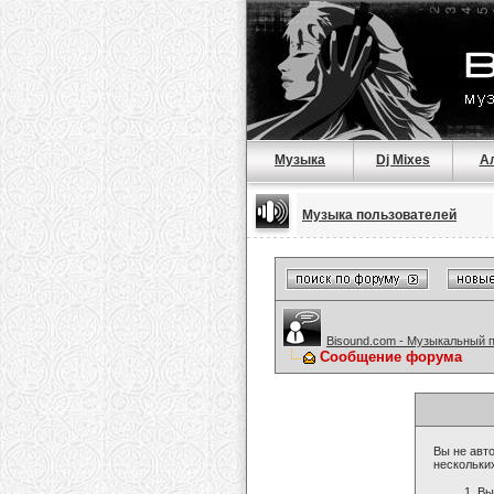
Музыка
Dj Mixes
А
Музыка пользователей
Bisound.com - Музыкальный 
Сообщение форума
Вы не авто
нескольки
Вы