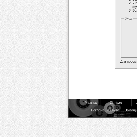
У 
фу
Во
Вход
Для просм
Музыка
Dj mixes
Реклама на сайте
Помощ