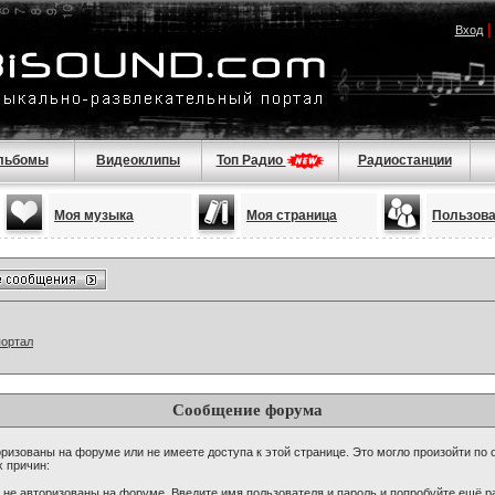
Вход
льбомы
Видеоклипы
Топ Радио
Радиостанции
Моя музыка
Моя страница
Пользов
портал
Сообщение форума
ризованы на форуме или не имеете доступа к этой странице. Это могло произойти по 
х причин:
 не авторизованы на форуме. Введите имя пользователя и пароль и попробуйте ещё ра