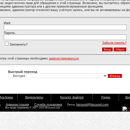
вас недостаточно прав для обращения к этой странице. Возможно, вы пытаетесь обрати
нкциям администратора или к другим привилегированным функциям.
зможно, администратор отключил вашу учётную запись, или вы не активированы на ф
Имя:
Пароль:
Забыли пароль?
Запомнить?
отра этой страницы необходимо
зарегистрироваться
.
Быстрый переход
Альбомы
Видеоклипы
Каталог файлов
Радио
Ви
ь
Администрация
Служба поддержки
bisound@bisound.com
Почта:
Все права защищены © 2007-2026 Bisound.com