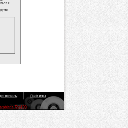
ться к
оруме.
део приколы
Flash-игры