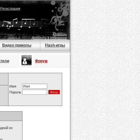
|
Регистрация
Помощь
Добавить в избранное
Видео приколы
Flash-игры
атели
Форум
Имя
Пароль
одной из
з.