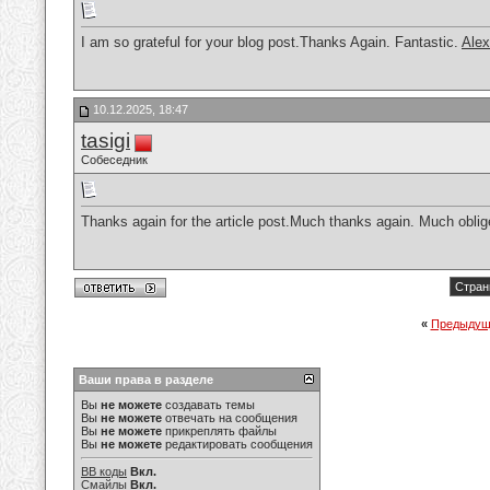
I am so grateful for your blog post.Thanks Again. Fantastic.
Alex
10.12.2025, 18:47
tasigi
Собеседник
Thanks again for the article post.Much thanks again. Much obli
Стран
«
Предыдущ
Ваши права в разделе
Вы
не можете
создавать темы
Вы
не можете
отвечать на сообщения
Вы
не можете
прикреплять файлы
Вы
не можете
редактировать сообщения
BB коды
Вкл.
Смайлы
Вкл.