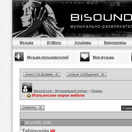
Музыка
Dj Mixes
Альбомы
Видеоклипы
Музыка пользователей
Моя музыка
Bisound.com - Музыкальный портал
>
Релизы
Итальянские марки мебели
Стран
08.12.2025, 10:00
Tahirsonija