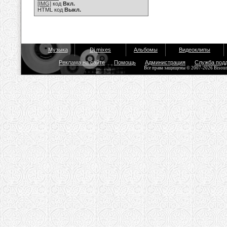
[IMG]
код
Вкл.
HTML код
Выкл.
Музыка
Dj mixes
Альбомы
Видеоклипы
Реклама на сайте
Помощь
Администрация
Служба под
Все права защищены © 2007-2026 Bisou