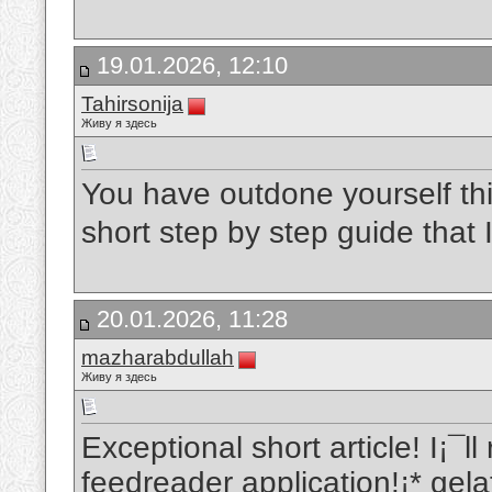
19.01.2026, 12:10
Tahirsonija
Живу я здесь
You have outdone yourself this
short step by step guide that
20.01.2026, 11:28
mazharabdullah
Живу я здесь
Exceptional short article! I¡¯l
feedreader application!¡*
gelat