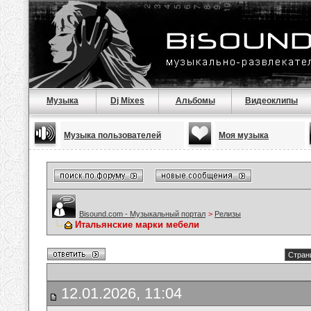
Музыка
Dj Mixes
Альбомы
Видеоклипы
Музыка пользователей
Моя музыка
Bisound.com - Музыкальный портал
>
Релизы
Итальянские марки мебели
Стран
12.01.2026, 11:04