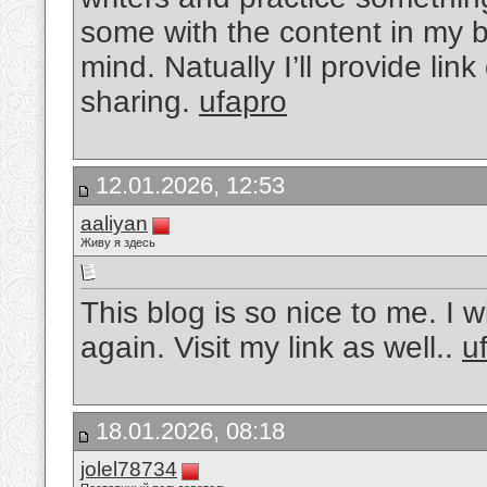
some with the content in my b
mind. Natually I’ll provide li
sharing.
ufapro
12.01.2026, 12:53
aaliyan
Живу я здесь
This blog is so nice to me. I
again. Visit my link as well..
u
18.01.2026, 08:18
jolel78734