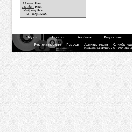
BB коды
Вкл.
Смайлы
Вкл.
[IMG]
код
Вкл.
HTML код
Выкл.
Музыка
Dj mixes
Альбомы
Видеоклипы
Реклама на сайте
Помощь
Администрация
Служба под
Все права защищены © 2007-2026 Bisou