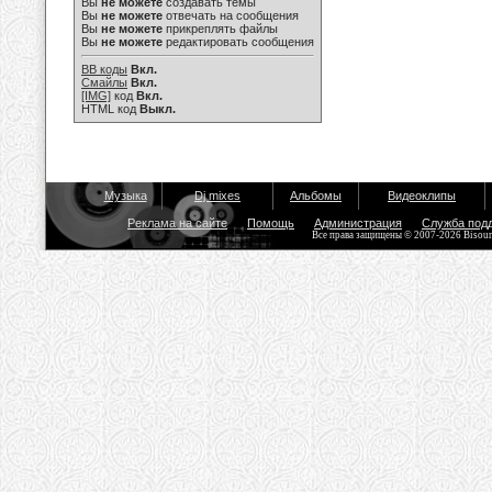
Вы
не можете
создавать темы
Вы
не можете
отвечать на сообщения
Вы
не можете
прикреплять файлы
Вы
не можете
редактировать сообщения
BB коды
Вкл.
Смайлы
Вкл.
[IMG]
код
Вкл.
HTML код
Выкл.
Музыка
Dj mixes
Альбомы
Видеоклипы
Реклама на сайте
Помощь
Администрация
Служба под
Все права защищены © 2007-2026 Bisou