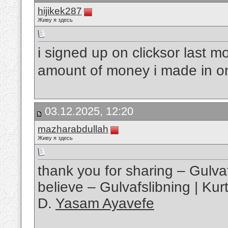
hijikek287
Живу я здесь
i signed up on clicksor last 
amount of money i made in 
03.12.2025, 12:20
mazharabdullah
Живу я здесь
thank you for sharing – Gulvaf
believe – Gulvafslibning | Ku
D.
Yasam Ayavefe