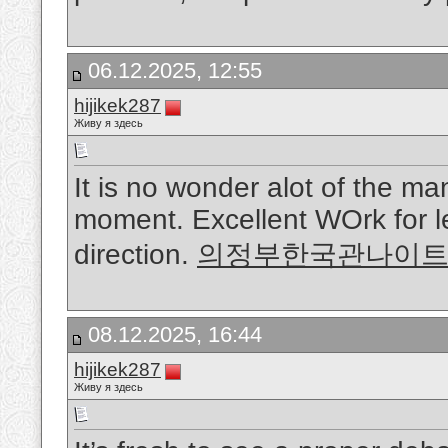
06.12.2025, 12:55
hijikek287
Живу я здесь
It is no wonder alot of the m
moment. Excellent WOrk for l
direction.
의정부한국관나이
08.12.2025, 16:44
hijikek287
Живу я здесь