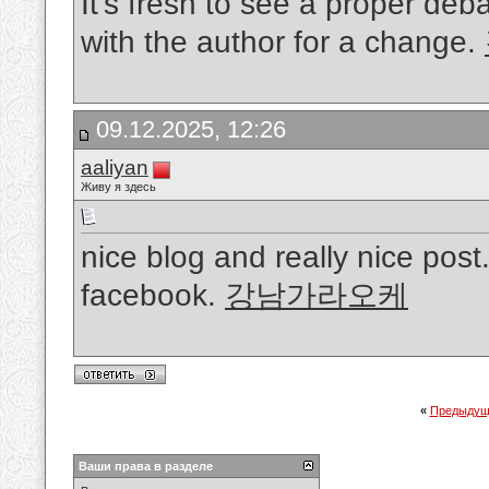
It’s fresh to see a proper deba
with the author for a change.
09.12.2025, 12:26
aaliyan
Живу я здесь
nice blog and really nice post.
facebook.
강남가라오케
«
Предыдущ
Ваши права в разделе