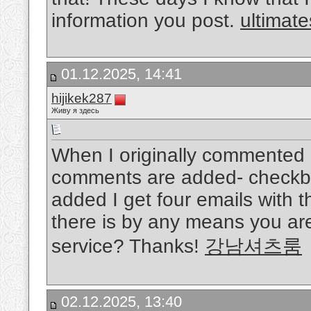
information you post.
ultimat
01.12.2025, 14:41
hijikek287
Живу я здесь
When I originally commented 
comments are added- checkbo
added I get four emails with
there is by any means you ar
service? Thanks!
강남셔츠룸
02.12.2025, 13:40