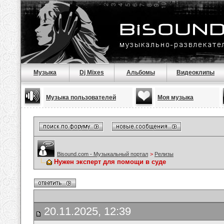
Музыка
Dj Mixes
Альбомы
Видеоклипы
Музыка пользователей
Моя музыка
Bisound.com - Музыкальный портал
>
Релизы
Нужен эксперт для помощи в суде
20.11.2025, 12:39