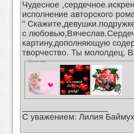
Чудесное ,сердечное.искре
исполнение авторского ром
" Скажите,девушки.подружк
с любовью,Вячеслав.Сердеч
картину,дополняющую содер
творчество. Ты мололдец, В
Миниатюры
__________________
С уважением: Лилия Байму