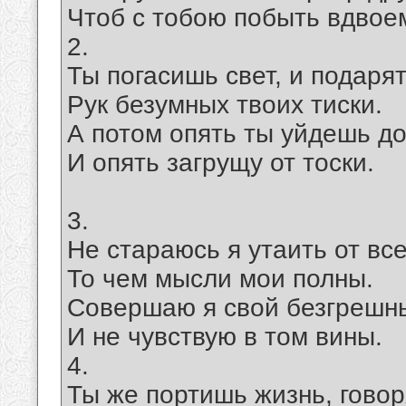
Чтоб с тобою побыть вдвое
2.
Ты погасишь свет, и подаря
Рук безумных твоих тиски.
А потом опять ты уйдешь д
И опять загрущу от тоски.
3.
Не стараюсь я утаить от все
То чем мысли мои полны.
Совершаю я свой безгрешн
И не чувствую в том вины.
4.
Ты же портишь жизнь, говоря