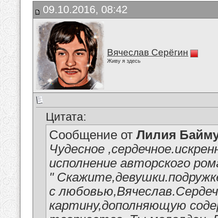
09.10.2016, 08:42
Вячеслав Серёгин
Живу я здесь
Цитата:
Сообщение от
Лилия Байм
Чудесное ,сердечное.искре
исполнение авторского ром
" Скажите,девушки.подружк
с любовью,Вячеслав.Сердеч
картину,дополняющую содер