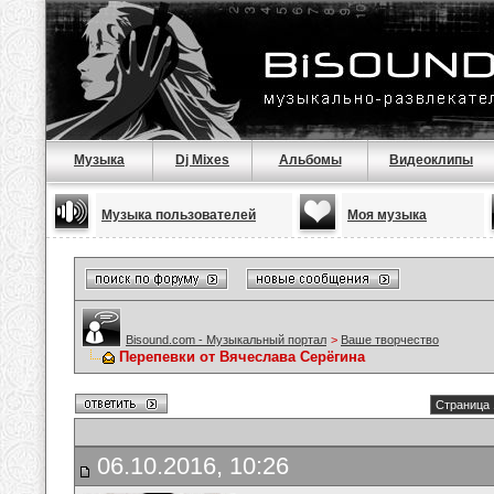
Музыка
Dj Mixes
Альбомы
Видеоклипы
Музыка пользователей
Моя музыка
Bisound.com - Музыкальный портал
>
Ваше творчество
Перепевки от Вячеслава Серёгина
Страница 
06.10.2016, 10:26