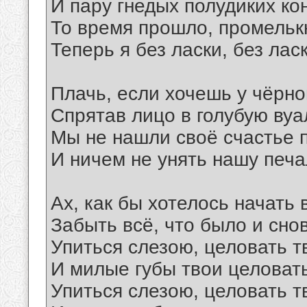
И пару гнедых полудиких ко
То время прошло, промелькну
Теперь я без ласки, без лас
Плачь, если хочешь у чёрно
Спрятав лицо в голубую вуа
Мы не нашли своё счастье 
И ничем не унять нашу печа
Ах, как бы хотелось начать 
Забыть всё, что было и снов
Упиться слезою, целовать т
И милые губы твои целовать
Упиться слезою, целовать т