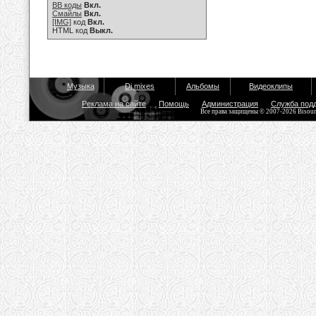
BB коды
Вкл.
Смайлы
Вкл.
[IMG]
код
Вкл.
HTML код
Выкл.
Музыка
Dj mixes
Альбомы
Видеоклипы
Реклама на сайте
Помощь
Администрация
Служба под
Все права защищены © 2007-2026 Bisou