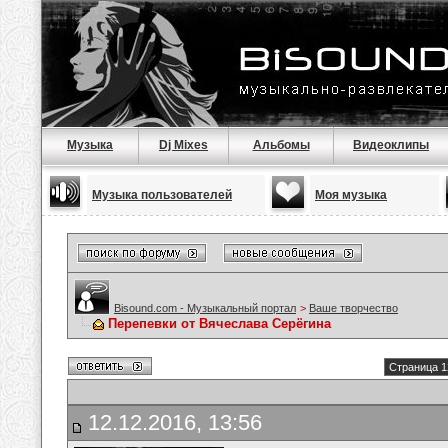
Музыка
Dj Mixes
Альбомы
Видеоклипы
Музыка пользователей
Моя музыка
Bisound.com - Музыкальный портал
>
Ваше творчество
Перепевки от Вячеслава Серёгина
Страница 1
12.12.2016, 13:56