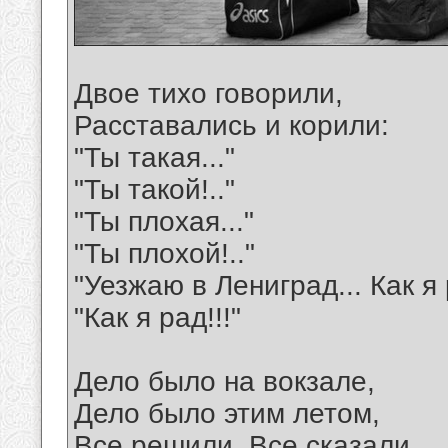
Двое тихо говорили,
Расставались и корили:
"Ты такая..."
"Ты такой!.."
"Ты плохая..."
"Ты плохой!.."
"Уезжаю в Лениград... Как я 
"Как я рад!!!"
Дело было на вокзале,
Дело было этим летом,
Все решили. Все сказали.