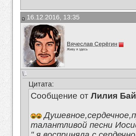
16.12.2016, 13:35
Вячеслав Серёгин
Живу я здесь
Цитата:
Сообщение от
Лилия Ба
Душевное,сердечное,п
талантливой песни Иосиф
" я восприняла с сердеч