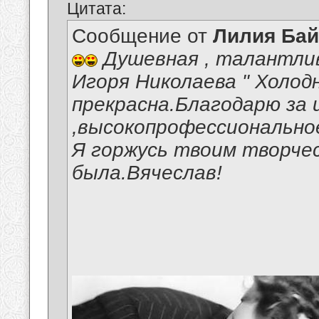
Цитата:
Сообщение от
Лилия Ба
Душевная , талантлив
Игоря Николаева " Холод
прекрасна.Благодарю за 
,высокопрофессиональное
Я горжусь твоим творчес
была.Вячеслав!