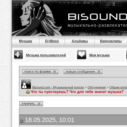
Музыка
Dj Mixes
Альбомы
Видеоклипы
Музыка пользователей
Моя музыка
Bisound.com - Музыкальный портал
>
Обсуждения
>
Общие воп
Что ты чувствуешь? Что для тебя значит музыка?
18.05.2025, 10:01