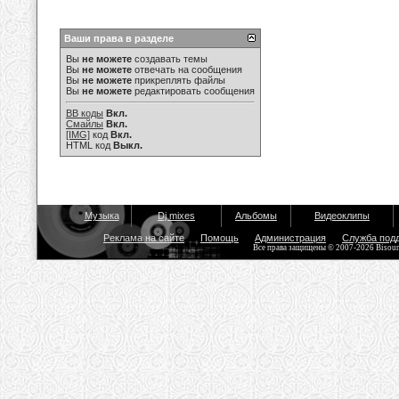
Ваши права в разделе
Вы
не можете
создавать темы
Вы
не можете
отвечать на сообщения
Вы
не можете
прикреплять файлы
Вы
не можете
редактировать сообщения
BB коды
Вкл.
Смайлы
Вкл.
[IMG]
код
Вкл.
HTML код
Выкл.
Музыка
Dj mixes
Альбомы
Видеоклипы
Реклама на сайте
Помощь
Администрация
Служба под
Все права защищены © 2007-2026 Bisou