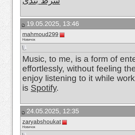
شرط بندی
19.05.2025, 13:46
mahmoud299
Новичок
Music, to me, is a form of ent
effortlessly, without feeling t
enjoy listening to it while wor
is
Spotify
.
24.05.2025, 12:35
zaryabshoukat
Новичок