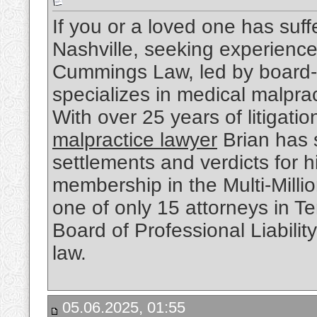
If you or a loved one has suf
Nashville, seeking experienced
Cummings Law, led by board-c
specializes in medical malpr
With over 25 years of litigati
malpractice lawyer
Brian has 
settlements and verdicts for hi
membership in the Multi-Milli
one of only 15 attorneys in T
Board of Professional Liabilit
law.
05.06.2025, 01:55