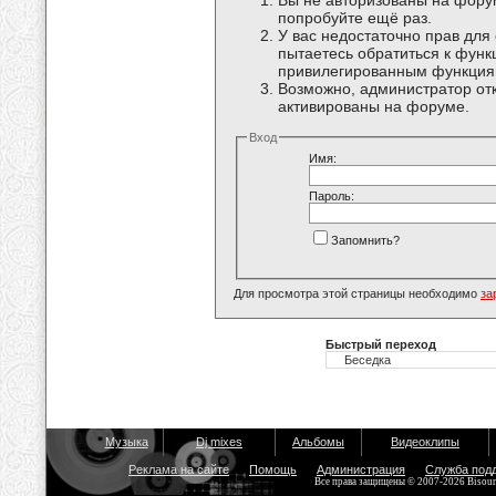
Вы не авторизованы на форум
попробуйте ещё раз.
У вас недостаточно прав для
пытаетесь обратиться к функ
привилегированным функция
Возможно, администратор отк
активированы на форуме.
Вход
Имя:
Пароль:
Запомнить?
Для просмотра этой страницы необходимо
за
Быстрый переход
Музыка
Dj mixes
Альбомы
Видеоклипы
Реклама на сайте
Помощь
Администрация
Служба под
Все права защищены © 2007-2026 Bisou