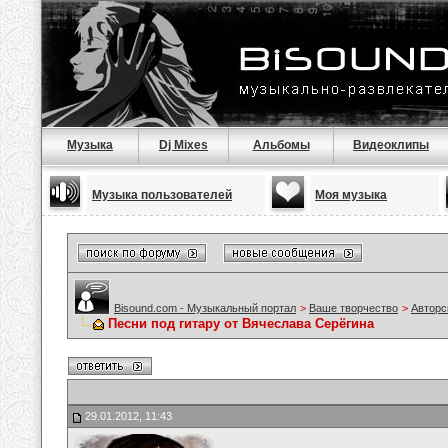
Музыка
Dj Mixes
Альбомы
Видеоклипы
Музыка пользователей
Моя музыка
Bisound.com - Музыкальный портал
>
Ваше творчество
>
Авторс
Песни под гитару от Вячеслава Серёгина
29.01.2012, 11:43