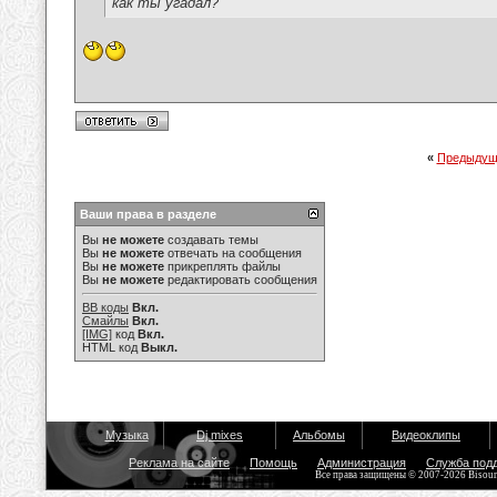
как ты угадал?
«
Предыдущ
Ваши права в разделе
Вы
не можете
создавать темы
Вы
не можете
отвечать на сообщения
Вы
не можете
прикреплять файлы
Вы
не можете
редактировать сообщения
BB коды
Вкл.
Смайлы
Вкл.
[IMG]
код
Вкл.
HTML код
Выкл.
Музыка
Dj mixes
Альбомы
Видеоклипы
Реклама на сайте
Помощь
Администрация
Служба под
Все права защищены © 2007-2026 Bisou