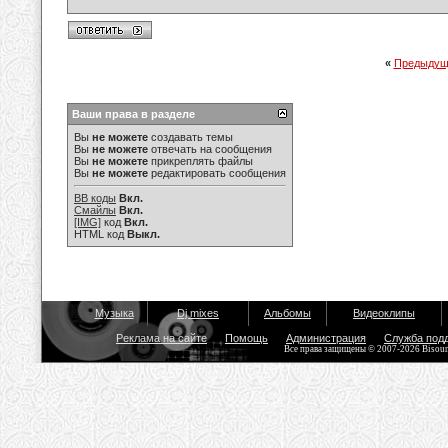
«
Предыдущ
Ваши права в разделе
Вы
не можете
создавать темы
Вы
не можете
отвечать на сообщения
Вы
не можете
прикреплять файлы
Вы
не можете
редактировать сообщения
BB коды
Вкл.
Смайлы
Вкл.
[IMG]
код
Вкл.
HTML код
Выкл.
Музыка
Dj mixes
Альбомы
Видеоклипы
Реклама на сайте
Помощь
Администрация
Служба под
Все права защищены © 2007-2026 Bisou