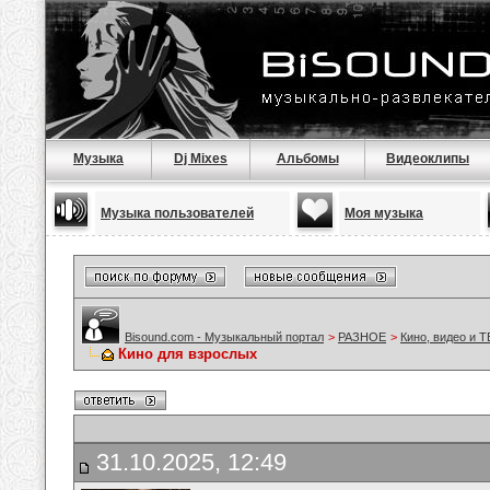
Музыка
Dj Mixes
Альбомы
Видеоклипы
Музыка пользователей
Моя музыка
Bisound.com - Музыкальный портал
>
РАЗНОЕ
>
Кино, видео и Т
Кино для взрослых
31.10.2025, 12:49