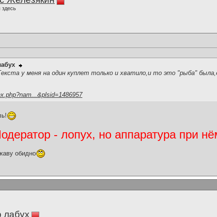
 здесь
лабух
..Текста у меня на один куплет только и хватило,и то это "рыба" была,е
ex.php?nam...&plsid=1486957
ь!
дератор - лопух, но аппаратура при нё
жаву обидно
 лабух