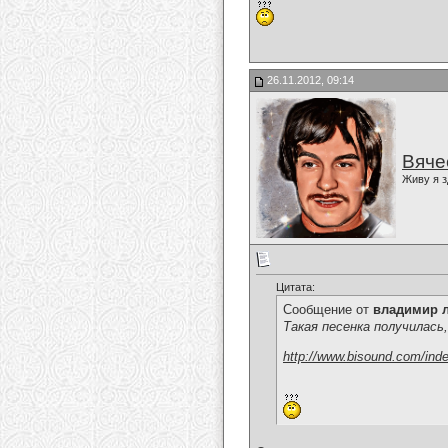
26.11.2012, 09:14
Вяче
Живу я з
Цитата:
Сообщение от
владимир 
Такая песенка получилась
http://www.bisound.com/ind