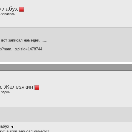
 лабух
ьзователь
вот записал намедни........
hp?nam...&plsid=1478744
с Железякин
 здесь
лабух
у" а вот записал намедни........