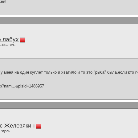
сня!
 лабух
ьзователь
та у меня на один куплет только и хватило,и то это "рыба" была,если кто по
hp?nam...&plsid=1486957
с Железякин
 здесь