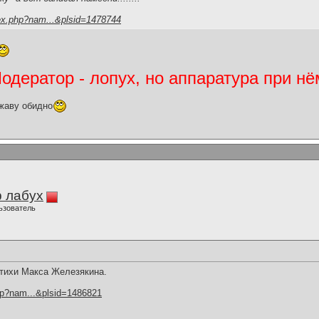
ex.php?nam...&plsid=1478744
дератор - лопух, но аппаратура при нё
жаву обидно
 лабух
ьзователь
стихи Макса Железякина.
hp?nam...&plsid=1486821