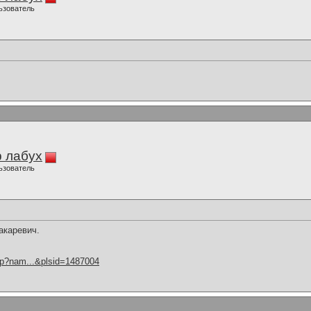
ьзователь
 лабух
ьзователь
акаревич.
hp?nam...&plsid=1487004