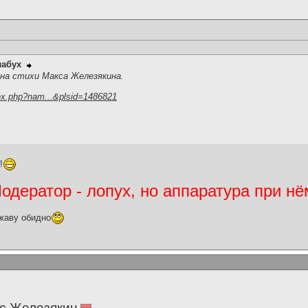
лабух
,на стихи Макса Железякина.
ex.php?nam...&plsid=1486821
!
дератор - лопух, но аппаратура при нё
жаву обидно
с Железякин