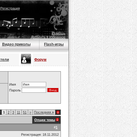
|
Регистрация
Помощь
Добавить в избранное
Видео приколы
Flash-игры
атели
Форум
Имя
Пароль
7
1
2
3
11
51
>
Последняя
»
Опции темы
#
1
Регистрация: 18.11.2012