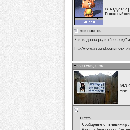
владимир
Постоянный пол
Мои песенки.
Как то давно родил "песенку" а 
http://www.bisound.com/index.p
25.11.2012, 10:36
Мак
Живу я
Цитата:
Сообщение от
владимир 
Как то давно родил "песенк