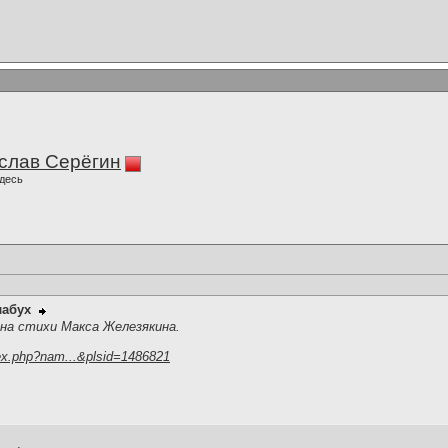
слав Серёгин
десь
лабух
,на стихи Макса Железякина.
ex.php?nam...&plsid=1486821