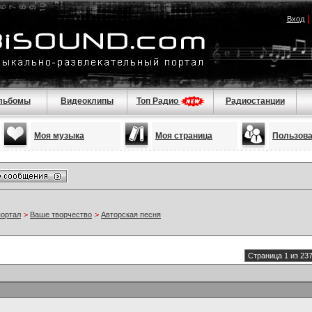
Вход
льбомы
Видеоклипы
Топ Радио
Радиостанции
Моя музыка
Моя страница
Пользов
портал
>
Ваше творчество
>
Авторская песня
Страница 1 из 23