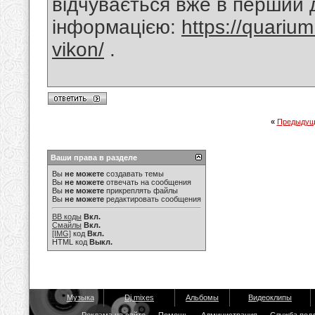
відчувається вже в перший 
інформацією:
https://quarium
vikon/
.
«
Предыдущ
Ваши права в разделе
Вы
не можете
создавать темы
Вы
не можете
отвечать на сообщения
Вы
не можете
прикреплять файлы
Вы
не можете
редактировать сообщения
BB коды
Вкл.
Смайлы
Вкл.
[IMG]
код
Вкл.
HTML код
Выкл.
Музыка
Dj mixes
Альбомы
Видеоклипы