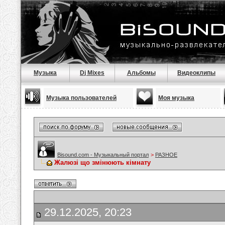
Музыка
Dj Mixes
Альбомы
Видеоклипы
Музыка пользователей
Моя музыка
Bisound.com - Музыкальный портал
>
РАЗНОЕ
Жалюзі що змінюють кімнату
29.12.2025, 20:23