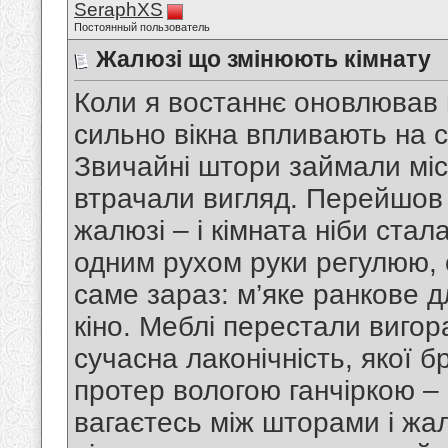
SeraphXS
Постоянный пользователь
Жалюзі що змінюють кімнату
Коли я востаннє оновлював в
сильно вікна впливають на с
Звичайні штори займали міс
втрачали вигляд. Перейшов 
жалюзі – і кімната ніби стал
одним рухом руки регулюю, с
саме зараз: м’яке ранкове д
кіно. Меблі перестали вигор
сучасна лаконічність, якої 
протер вологою ганчіркою – 
вагаєтесь між шторами і жал