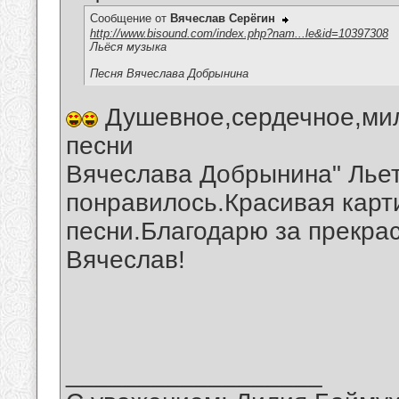
Сообщение от
Вячеслав Серёгин
http://www.bisound.com/index.php?nam...le&id=10397308
Льёся музыка
Песня Вячеслава Добрынина
Душевное,сердечное,мил
песни
Вячеслава Добрынина" Льет
понравилось.Красивая карт
песни.Благодарю за прекрас
Вячеслав!
__________________