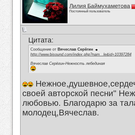
Лилия Баймухаметова
Постоянный пользователь
Цитата:
Сообщение от
Вячеслав Серёгин
http://www.bisound.com/index.php?nam...le&id=10397284
Вячеслав Серёгин-Нежность лебединая
Нежное,душевное,сердеч
своей авторской песни" Неж
любовью. Благодарю за тал
молодец,Вячеслав.