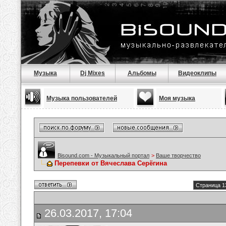
Музыка
Dj Mixes
Альбомы
Видеоклипы
Музыка пользователей
Моя музыка
Bisound.com - Музыкальный портал
>
Ваше творчество
Перепевки от Вячеслава Серёгина
Страница 1
26.03.2017, 17:04