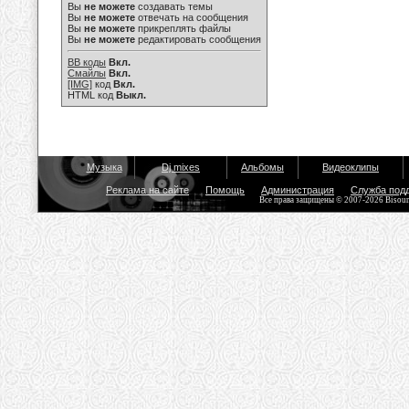
Вы
не можете
создавать темы
Вы
не можете
отвечать на сообщения
Вы
не можете
прикреплять файлы
Вы
не можете
редактировать сообщения
BB коды
Вкл.
Смайлы
Вкл.
[IMG]
код
Вкл.
HTML код
Выкл.
Музыка
Dj mixes
Альбомы
Видеоклипы
Реклама на сайте
Помощь
Администрация
Служба под
Все права защищены © 2007-2026 Bisou