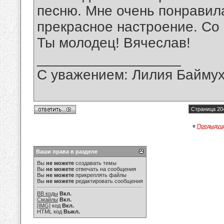
песню. Мне очень понравила
прекрасное настроение. Со
Ты молодец! Вячеслав!
__________________
С уважением: Лилия Байму
Страница 20
«
Предыдущ
Ваши права в разделе
Вы
не можете
создавать темы
Вы
не можете
отвечать на сообщения
Вы
не можете
прикреплять файлы
Вы
не можете
редактировать сообщения
BB коды
Вкл.
Смайлы
Вкл.
[IMG]
код
Вкл.
HTML код
Выкл.