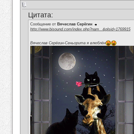
Цитата:
Сообщение от
Вячеслав Серёгин
http://www.bisound.com/index.php?nam...&plsid=1769915
Вячеслав Серёгин-Сеньорита я влюблён