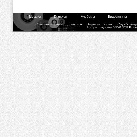
Музыка
Dj mixes
Альбомы
Видеоклипы
Реклама на сайте
Помощь
Администрация
Служба под
Все права защищены © 2007-2026 Bisou