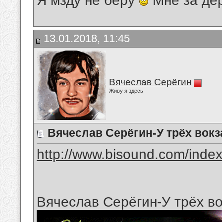
Я мзду не беру
Мне за де
13.01.2018, 11:45
Вячеслав Серёгин
Живу я здесь
Вячеслав Серёгин-У трёх вок
http://www.bisound.com/inde
Вячеслав Серёгин-У трёх в