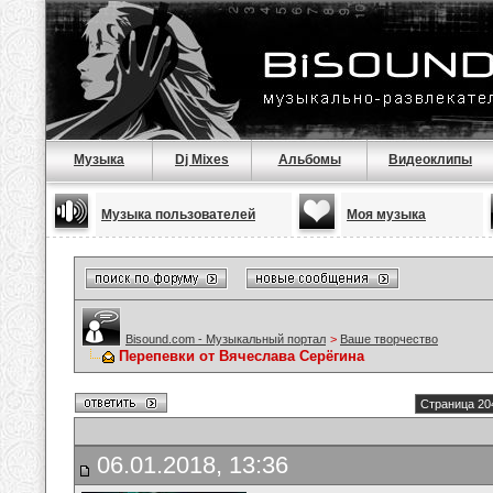
Музыка
Dj Mixes
Альбомы
Видеоклипы
Музыка пользователей
Моя музыка
Bisound.com - Музыкальный портал
>
Ваше творчество
Перепевки от Вячеслава Серёгина
Страница 20
06.01.2018, 13:36