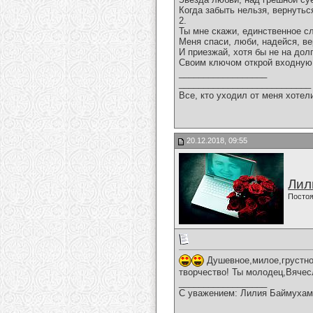
Когда забыть нельзя, вернутьс
2.
Ты мне скажи, единственное с
Меня спаси, люби, надейся, ве
И приезжай, хотя бы не на долг
Своим ключом открой входную
__________________
___________________________
Все, кто уходил от меня хотел
20.12.2018, 09:55
Лил
Постоя
Душевное,милое,грустно
творчество! Ты молодец,Вячесл
__________________
С уважением: Лилия Баймухам