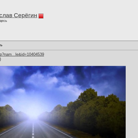
слав Серёгин
десь
ть
hp?nam...le&id=10404539
)