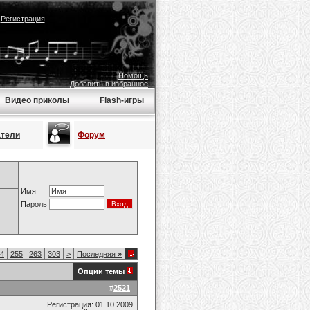
|
Регистрация
Помощь
Добавить в избранное
Видео приколы
Flash-игры
атели
Форум
Имя
Пароль
4
255
263
303
>
Последняя
»
Опции темы
#
2521
Регистрация: 01.10.2009