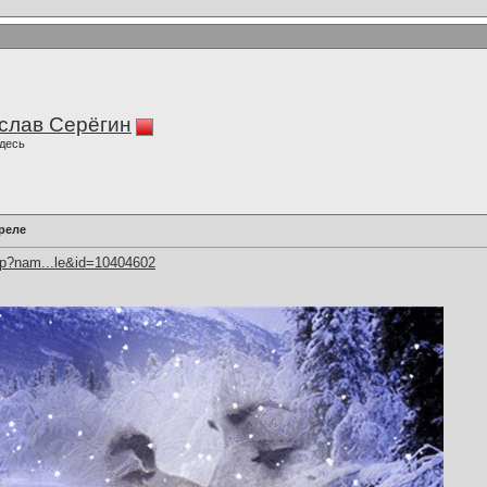
слав Серёгин
десь
реле
hp?nam...le&id=10404602