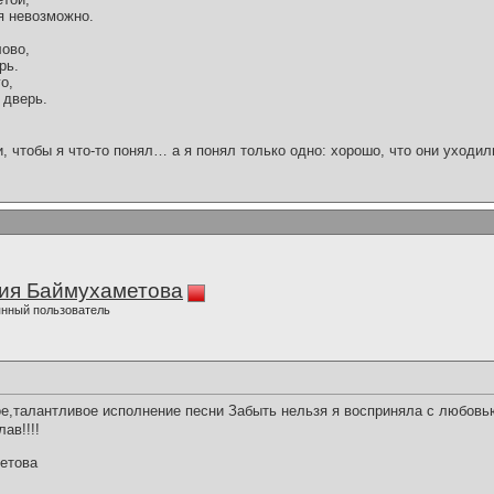
я невозможно.
лово,
рь.
о,
 дверь.
и, чтобы я что-то понял… а я понял только одно: хорошо, что они уходил
ия Баймухаметова
нный пользователь
е,талантливое исполнение песни Забыть нельзя я восприняла с любовь
ав!!!!
етова