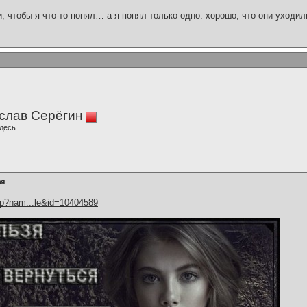
и, чтобы я что-то понял… а я понял только одно: хорошо, что они уходил
слав Серёгин
десь
зя
hp?nam...le&id=10404589