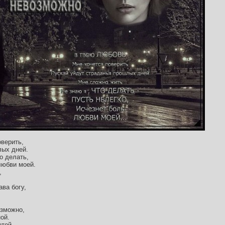
оверить,
лых дней.
о делать,
любви моей.
,
ава богу,
озможно,
ой.
етой,