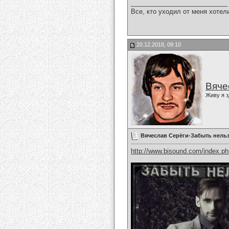
___________________________
Все, кто уходил от меня хотел
20.12.2018, 09:10
Вяче
Живу я з
Вячеслав Серёги-Забыть нель
http://www.bisound.com/index.p