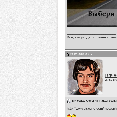
__________________
___________________________
Все, кто уходил от меня хотел
19.12.2018, 09:12
Вяче
Живу я з
Вячеслав Серёгин-Падал белы
http://www.bisound.com/index.p