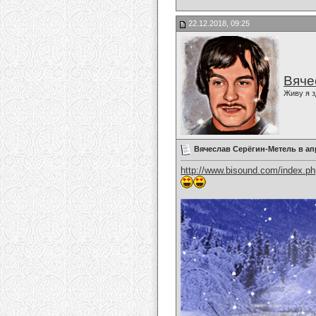
22.12.2018, 09:25
Вяче
Живу я з
Вячеслав Серёгин-Метель в ап
http://www.bisound.com/index.p