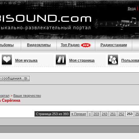
Вход
льбомы
Видеоклипы
Топ Радио
Радиостанции
Моя музыка
Моя страница
Пользов
портал
>
Ваше творчество
а Серёгина
Страница 253 из 393
«
Первая
<
203
243
251
252
253
25