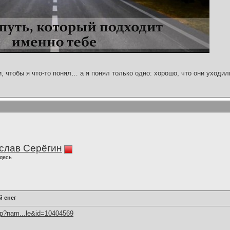
и, чтобы я что-то понял… а я понял только одно: хорошо, что они уходил
слав Серёгин
десь
й снег
hp?nam...le&id=10404569