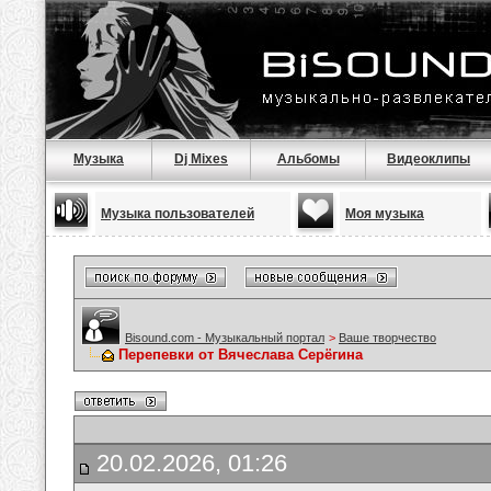
Музыка
Dj Mixes
Альбомы
Видеоклипы
Музыка пользователей
Моя музыка
Bisound.com - Музыкальный портал
>
Ваше творчество
Перепевки от Вячеслава Серёгина
20.02.2026, 01:26