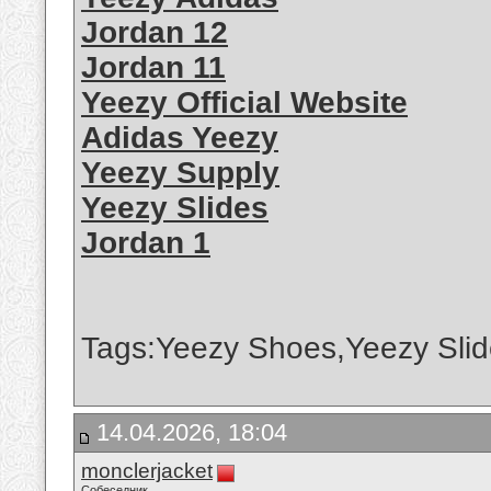
Jordan 12
Jordan 11
Yeezy Official Website
Adidas Yeezy
Yeezy Supply
Yeezy Slides
Jordan 1
Tags:Yeezy Shoes,Yeezy Slid
14.04.2026, 18:04
monclerjacket
Собеседник