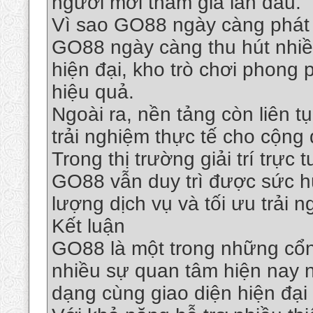
người mới tham gia lần đầu.
Vì sao GO88 ngày càng phát 
GO88 ngày càng thu hút nhiề
hiện đại, kho trò chơi phong
hiệu quả.
Ngoài ra, nền tảng còn liên 
trải nghiệm thực tế cho cộng
Trong thị trường giải trí trực
GO88 vẫn duy trì được sức hú
lượng dịch vụ và tối ưu trải 
Kết luận
GO88 là một trong những cổ
nhiều sự quan tâm hiện nay n
dạng cùng giao diện hiện đại