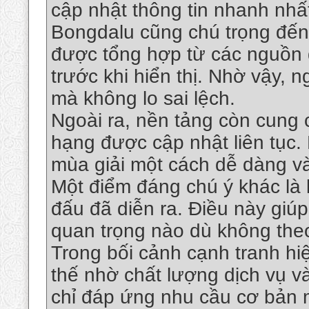
cập nhật thông tin nhanh nhấ
Bongdalu cũng chú trọng đến 
được tổng hợp từ các nguồn đ
trước khi hiển thị. Nhờ vậy,
mà không lo sai lệch.
Ngoài ra, nền tảng còn cung c
hạng được cập nhật liên tục.
mùa giải một cách dễ dàng và 
Một điểm đáng chú ý khác là 
đấu đã diễn ra. Điều này giúp
quan trọng nào dù không theo 
Trong bối cảnh cạnh tranh hi
thế nhờ chất lượng dịch vụ v
chỉ đáp ứng nhu cầu cơ bản m