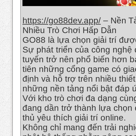
https://go88dev.app/
– Nền Tả
Nhiều Trò Chơi Hấp Dẫn
GO88 là lựa chọn giải trí đư
Sự phát triển của công nghệ đ
tuyến trở nên phổ biến hơn b
tiên những cổng game có giao 
định và hỗ trợ trên nhiều thi
những nền tảng nổi bật đáp 
Với kho trò chơi đa dạng cùn
đang dần trở thành lựa chọn
thủ yêu thích giải trí online.
Không chỉ mang đến trải nghi