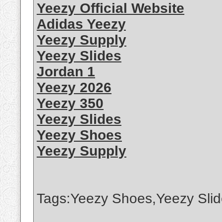
Yeezy Official Website
Adidas Yeezy
Yeezy Supply
Yeezy Slides
Jordan 1
Yeezy 2026
Yeezy 350
Yeezy Slides
Yeezy Shoes
Yeezy Supply
Tags:Yeezy Shoes,Yeezy Slid