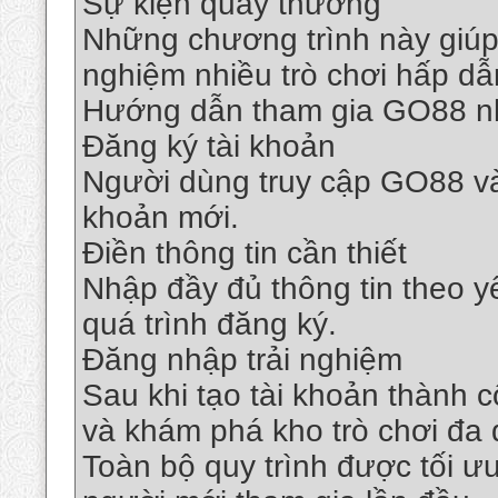
Sự kiện quay thưởng
Những chương trình này giúp 
nghiệm nhiều trò chơi hấp dẫ
Hướng dẫn tham gia GO88 n
Đăng ký tài khoản
Người dùng truy cập GO88 và
khoản mới.
Điền thông tin cần thiết
Nhập đầy đủ thông tin theo y
quá trình đăng ký.
Đăng nhập trải nghiệm
Sau khi tạo tài khoản thành 
và khám phá kho trò chơi đa
Toàn bộ quy trình được tối ư