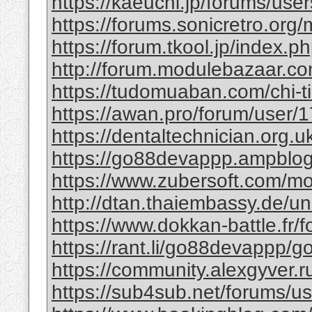
https://kaeuchi.jp/forums/us
https://forums.sonicretro.or
https://forum.tkool.jp/index
http://forum.modulebazaar.c
https://tudomuaban.com/chi-tie
https://awan.pro/forum/user/
https://dentaltechnician.org
https://go88devappp.ampblog
https://www.zubersoft.com/mo
http://dtan.thaiembassy.de/un
https://www.dokkan-battle.fr
https://rant.li/go88devappp/g
https://community.alexgyver.
https://sub4sub.net/forums/