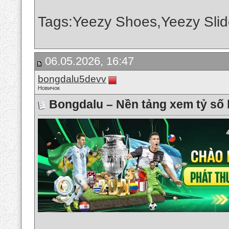
Tags:Yeezy Shoes,Yeezy Slid
06.05.2026, 16:47
bongdalu5devv
Новичок
Bongdalu – Nền tảng xem tỷ số 