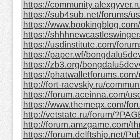
https://community.alexgyver.
https://sub4sub.net/forums/u
https://www.bookingblog.com
https://shhhnewcastleswinger
https://usdinstitute.com/for
https://paper.wf/bongdalu5d
https://zb3.org/bongdalu5de
https://phatwalletforums.com
http://fort-raevskiy.ru/commun
https://forum.aceinna.com/u
https://www.themeqx.com/for
http://vetstate.ru/forum/?
http://forum.amzgame.com/th
https://forum.delftship.net/P