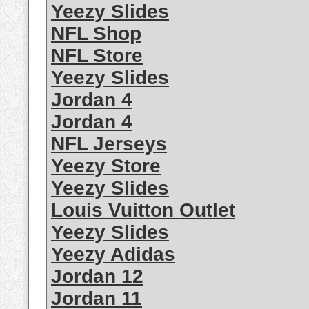
Yeezy Slides
NFL Shop
NFL Store
Yeezy Slides
Jordan 4
Jordan 4
NFL Jerseys
Yeezy Store
Yeezy Slides
Louis Vuitton Outlet
Yeezy Slides
Yeezy Adidas
Jordan 12
Jordan 11