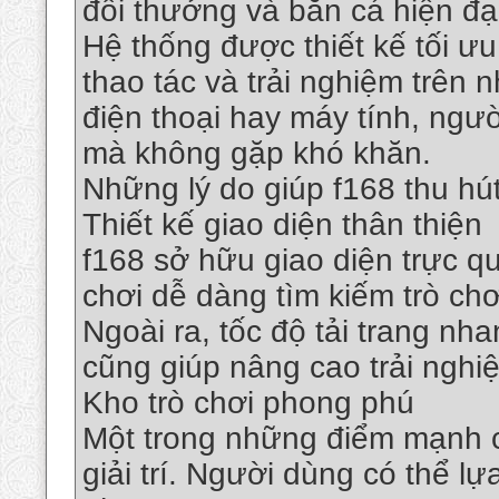
đổi thưởng và bắn cá hiện đạ
Hệ thống được thiết kế tối 
thao tác và trải nghiệm trên 
điện thoại hay máy tính, ngườ
mà không gặp khó khăn.
Những lý do giúp f168 thu hú
Thiết kế giao diện thân thiện
f168 sở hữu giao diện trực q
chơi dễ dàng tìm kiếm trò chơ
Ngoài ra, tốc độ tải trang nh
cũng giúp nâng cao trải nghi
Kho trò chơi phong phú
Một trong những điểm mạnh c
giải trí. Người dùng có thể 