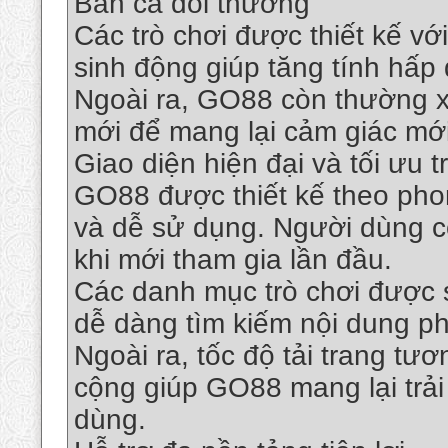
Bắn cá đổi thưởng
Các trò chơi được thiết kế vớ
sinh động giúp tăng tính hấp 
Ngoài ra, GO88 còn thường x
mới để mang lại cảm giác mớ
Giao diện hiện đại và tối ưu t
GO88 được thiết kế theo phon
và dễ sử dụng. Người dùng c
khi mới tham gia lần đầu.
Các danh mục trò chơi được 
dễ dàng tìm kiếm nội dung ph
Ngoài ra, tốc độ tải trang tư
cộng giúp GO88 mang lại trả
dùng.