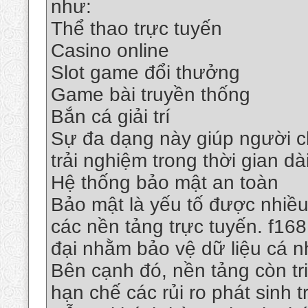
như:
Thể thao trực tuyến
Casino online
Slot game đổi thưởng
Game bài truyền thống
Bắn cá giải trí
Sự đa dạng này giúp người c
trải nghiệm trong thời gian dài
Hệ thống bảo mật an toàn
Bảo mật là yếu tố được nhiề
các nền tảng trực tuyến. f1
đại nhằm bảo vệ dữ liệu cá n
Bên cạnh đó, nền tảng còn t
hạn chế các rủi ro phát sinh 