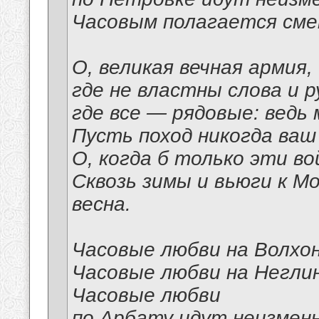
Часовым полагается сме
О, великая вечная армия,
где не властны слова и р
где все — рядовые: ведь
Пусть поход никогда ваш
О, когда б только эти вой
Сквозь зимы и вьюги к М
весна.
Часовые любви на Волхо
Часовые любви на Неглин
Часовые любви
по Арбату идут неизменн