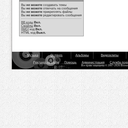
Вы
не можете
создавать темы
Вы
не можете
отвечать на сообщения
Вы
не можете
прикреплять файлы
Вы
не можете
редактировать сообщения
BB коды
Вкл.
Смайлы
Вкл.
[IMG]
код
Вкл.
HTML код
Выкл.
Музыка
Dj mixes
Альбомы
Видеоклипы
Реклама на сайте
Помощь
Администрация
Служба под
Все права защищены © 2007-2026 Bisou