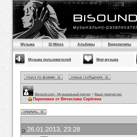
Музыка
Dj Mixes
Альбомы
Видеоклипы
Музыка пользователей
Моя музыка
Bisound.com - Музыкальный портал
>
Ваше творчество
Перепевки от Вячеслава Серёгина
26.01.2013, 23:28