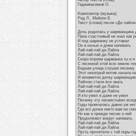
Гаджикасимов О.
Композитор (музыка):
Рид Л., Мейзон Б.
Текст (слова) песни «Ди лайла
Дочь родилась у шарманщика 
Папа счастливый не знал как р
И под шарманку не уставал
Он и ночью и днем напевать
Лай-лай-лай ди Лайла
Лай-лай-лай ди Лайла
Скоро втроем шарманка ты и я
С песенкой этой всю землю п
Бедная улица слушая песенку
Этот нехитрый мотив начала н
И незаметно дочку шарманщик
Лайлою стали все звать
Лай-лай-лай ди Лайла
Лай-лай-лай ди Лайла
И кто умел и даже не умел
Песенку эту насвистывал всюд
Годы промчались давно уж нет
Где его дочка никто вам не см
Но как и прежде песню о ней
Продолжают вокруг напевать
Лай-лай-лай ди Лайла
Лай-лай-лай ди Лайла
Пусть пролетели с той поры го