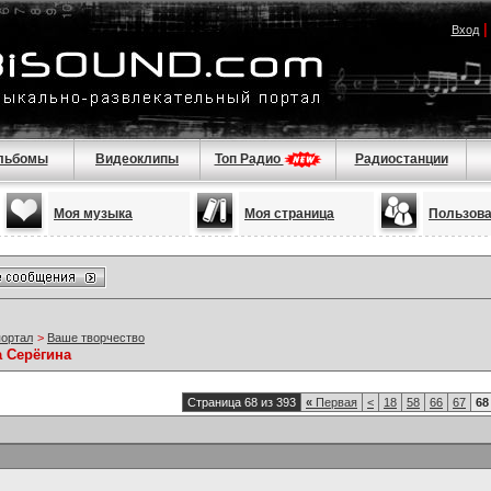
Вход
льбомы
Видеоклипы
Топ Радио
Радиостанции
Моя музыка
Моя страница
Пользов
портал
>
Ваше творчество
а Серёгина
Страница 68 из 393
«
Первая
<
18
58
66
67
68