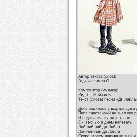
Автор текста (слов):
Гаджикасимов О.
Композитор (музыка):
Рид Л., Мейзон Б.
Текст (слова) песни «Ди лайла
Дочь родилась у шарманщика 
Папа счастливый не знал как р
И под шарманку не уставал
Он и ночью и днем напевать
Лай-лай-лай ди Лайла
Лай-лай-лай ди Лайла
Скоро втроем шарманка ты и я