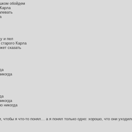
ешком обойдем
 Карла
апевать
а
у и пел
 старого Карла
ожет сказать
да
никогда
да
никогда
но никогда
и, чтобы я что-то понял… а я понял только одно: хорошо, что они уходил