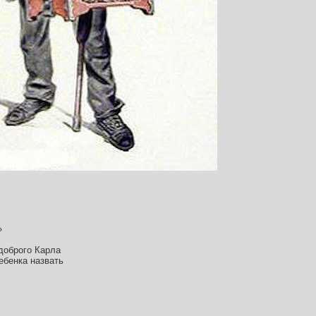
»
доброго Карла
ебенка назвать