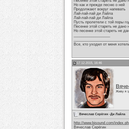
Песенке этой стареть не дано 
Но как и прежде песню о ней
Продолжают вокруг напевать
Лай-лай-лай ди Лайла
Лай-лай-лай ди Лайла
Пусть пролетели с той поры го
Песенке этой стареть не дано 
Но песенке этой стареть не да
__________________
___________________________
Все, кто уходил от меня хотел
17.12.2015, 16:46
Вяче
Живу я з
Вячеслав Серёгин -Ди Лайла
http://www.bisound.com/index.p
Вячеслав Серёгин