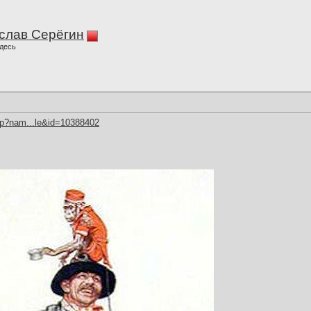
слав Серёгин
десь
hp?nam...le&id=10388402