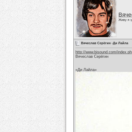
Вяче
Живу я з
Вячеслав Серёгин -Ди Лайла
http://www.bisound.com/index.p
Вячеслав Серёгин
«Ди Лайла»