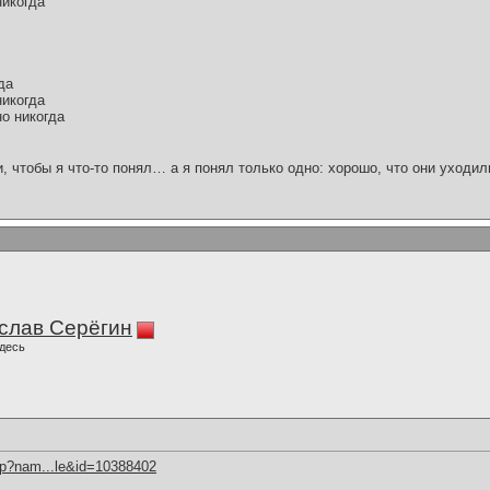
никогда
да
никогда
но никогда
и, чтобы я что-то понял… а я понял только одно: хорошо, что они уходил
слав Серёгин
десь
hp?nam...le&id=10388402