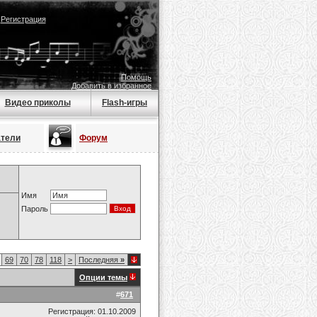
|
Регистрация
Помощь
Добавить в избранное
Видео приколы
Flash-игры
атели
Форум
Имя
Пароль
69
70
78
118
>
Последняя
»
Опции темы
#
671
Регистрация: 01.10.2009