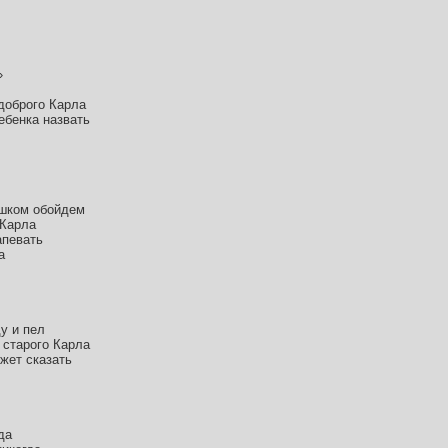
»
доброго Карла
ебенка назвать
ешком обойдем
 Карла
апевать
а
у и пел
 старого Карла
ожет сказать
да