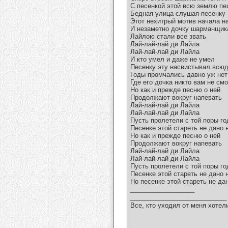
С песенкой этой всю землю п
Бедная улица слушая песенку
Этот нехитрый мотив начала н
И незаметно дочку шарманщик
Лайлою стали все звать
Лай-лай-лай ди Лайла
Лай-лай-лай ди Лайла
И кто умел и даже не умел
Песенку эту насвистывал всюд
Годы промчались давно уж нет
Где его дочка никто вам не см
Но как и прежде песню о ней
Продолжают вокруг напевать
Лай-лай-лай ди Лайла
Лай-лай-лай ди Лайла
Пусть пролетели с той поры го
Песенке этой стареть не дано 
Но как и прежде песню о ней
Продолжают вокруг напевать
Лай-лай-лай ди Лайла
Лай-лай-лай ди Лайла
Пусть пролетели с той поры го
Песенке этой стареть не дано 
Но песенке этой стареть не да
__________________
___________________________
Все, кто уходил от меня хотел