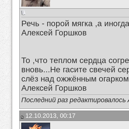
Речь - порой мягка ,а иногд
Алексей Горшков
То ,что теплом сердца согр
вновь...Не гасите свечей с
слёз над ожжённым огарком
Алексей Горшков
Последний раз редактировалось А
12.10.2013, 00:17