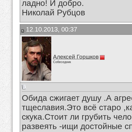
ладно! И добро.
Николай Рубцов
12.10.2013, 00:37
Алексей Горшков
Собеседник
Обида сжигает душу .А агре
тщеславия.Это всё старо ,ка
скука.Стоит ли грубить чел
развеять -ищи достойные с