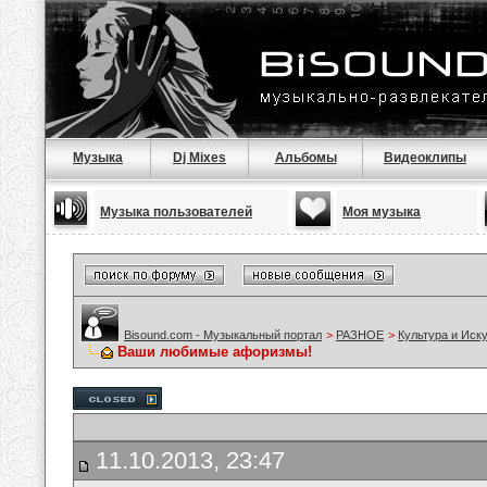
Музыка
Dj Mixes
Альбомы
Видеоклипы
Музыка пользователей
Моя музыка
Bisound.com - Музыкальный портал
>
РАЗНОЕ
>
Культура и Иск
Ваши любимые афоризмы!
11.10.2013, 23:47