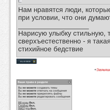
Нам нравятся люди, которые
при условии, что они думают
__________________
Нарисую улыбку стильную, т
сверхъестественно - я така
стихийное бедствие
«
Предыдущ
Ваши права в разделе
Вы
не можете
создавать темы
Вы
не можете
отвечать на сообщения
Вы
не можете
прикреплять файлы
Вы
не можете
редактировать сообщения
BB коды
Вкл.
Смайлы
Вкл.
[IMG]
код
Вкл.