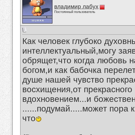
владимир лабух
Постоянный пользователь
Как человек глубоко духовн
интеллектуальный,могу заяв
обрящет,что когда любовь 
богом,и как бабочка переле
душе нашей чувство прекра
восхищения,от прекрасного 
вдохновением...и божестве
......подумай.....может пор
что