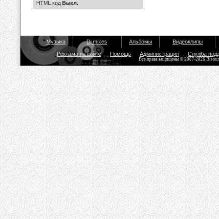
HTML код
Выкл.
Музыка
Dj mixes
Альбомы
Видеоклипы
Реклама на сайте
Помощь
Администрация
Служба под
Все права защищены © 2007-2026 Bisou