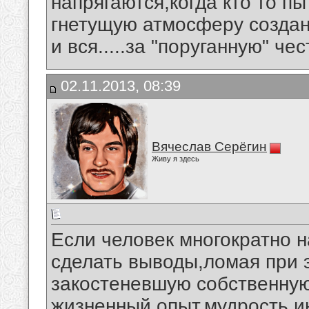
напрягаются,когда кто то п
гнетущую атмосферу созда
и вся.....за "поруганную" честь.
02.11.2013, 08:39
Вячеслав Серёгин
Живу я здесь
Если человек многократно н
сделать выводы,ломая при 
закостеневшую собственную
жизненный опыт,мудрость,и