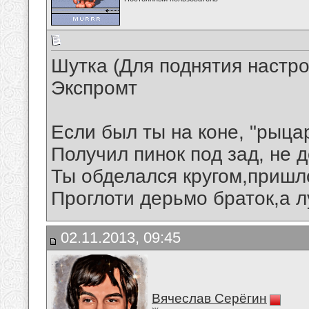
Шутка (Для поднятия настр
Экспромт
Если был ты на коне, "рыца
Получил пинок под зад, не
Ты обделался кругом,пришл
Проглоти дерьмо браток,а лу
02.11.2013, 09:45
Вячеслав Серёгин