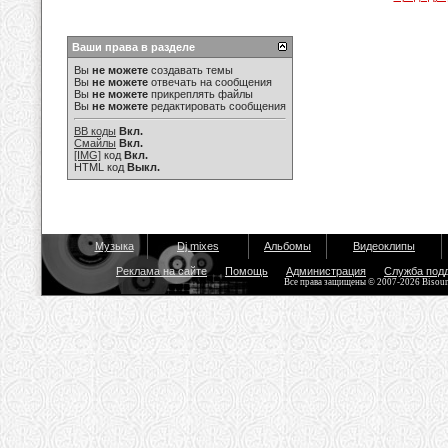
Ваши права в разделе
Вы
не можете
создавать темы
Вы
не можете
отвечать на сообщения
Вы
не можете
прикреплять файлы
Вы
не можете
редактировать сообщения
BB коды
Вкл.
Смайлы
Вкл.
[IMG]
код
Вкл.
HTML код
Выкл.
Музыка
Dj mixes
Альбомы
Видеоклипы
Реклама на сайте
Помощь
Администрация
Служба под
Все права защищены © 2007-2026 Bisou