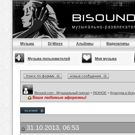
Музыка
Dj Mixes
Альбомы
Видеоклипы
Музыка пользователей
Моя музыка
Bisound.com - Музыкальный портал
>
РАЗНОЕ
>
Культура и Иск
Ваши любимые афоризмы!
31.10.2013, 06:53