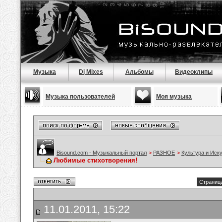
Музыка
Dj Mixes
Альбомы
Видеоклипы
Музыка пользователей
Моя музыка
Bisound.com - Музыкальный портал
>
РАЗНОЕ
>
Культура и Иск
Любимые стихотворения!
Страница
11.01.2011, 15:22