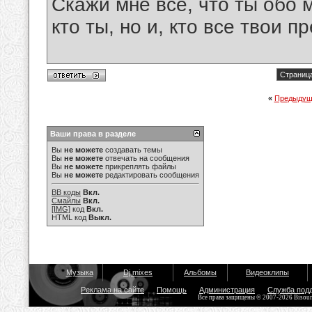
Скажи мне всё, что ты обо 
кто ты, но и, кто все твои пр
Страница
«
Предыдущ
Ваши права в разделе
Вы
не можете
создавать темы
Вы
не можете
отвечать на сообщения
Вы
не можете
прикреплять файлы
Вы
не можете
редактировать сообщения
BB коды
Вкл.
Смайлы
Вкл.
[IMG]
код
Вкл.
HTML код
Выкл.
Музыка
Dj mixes
Альбомы
Видеоклипы
Реклама на сайте
Помощь
Администрация
Служба под
Все права защищены © 2007-2026 Bisou