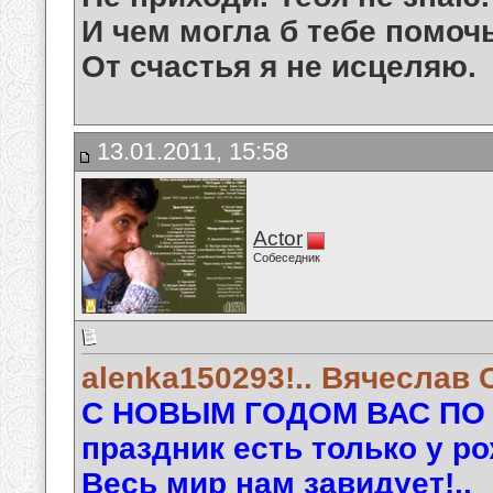
И чем могла б тебе помоч
От счастья я не исцеляю.
13.01.2011, 15:58
Actor
Собеседник
alenka150293!.. Вячеслав С
С НОВЫМ ГОДОМ ВАС ПО С
праздник есть только у 
Весь мир нам завидует!..