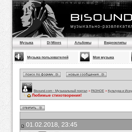
Музыка
Dj Mixes
Альбомы
Видеоклипы
Музыка пользователей
Моя музыка
Bisound.com - Музыкальный портал
>
РАЗНОЕ
>
Культура и Иск
Любимые стихотворения!
01.02.2018, 23:45