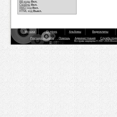
BB коды
Вкл.
Смайлы
Вкл.
[IMG]
код
Вкл.
HTML код
Выкл.
Музыка
Dj mixes
Альбомы
Видеоклипы
Реклама на сайте
Помощь
Администрация
Служба под
Все права защищены © 2007-2026 Bisou