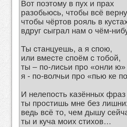
Вот поэтому в пух и прах
разобьюсь, чтобы всё верну
чтобы чёртов рояль в куста
вдруг сыграл нам о чём-ни
Ты станцуешь, а я спою,
или вместе споём с тобой,
ты – по-лисьи про «онли ю»
я - по-волчьи про «пью ке п
И нелепость казённых фраз
ты простишь мне без лишних
ведь всё то, чем дышу сейча
ты и куча моих стихов…