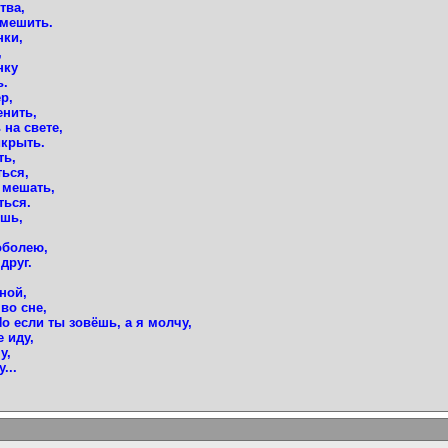
тва,
смешить.
нки,
,
нку
ь.
р,
енить,
 на свете,
икрыть.
ть,
ться,
я мешать,
ться.
ешь,
оболею,
друг.
ной,
во сне,
Но если ты зовёшь, а я молчу,
 иду,
у,
...