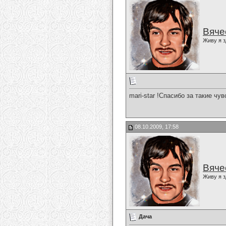
Вяче
Живу я з
mari-star !Спасибо за такие чу
08.10.2009, 17:58
Вяче
Живу я з
Дача