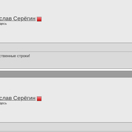
слав Серёгин
десь
вственные строки!
слав Серёгин
десь