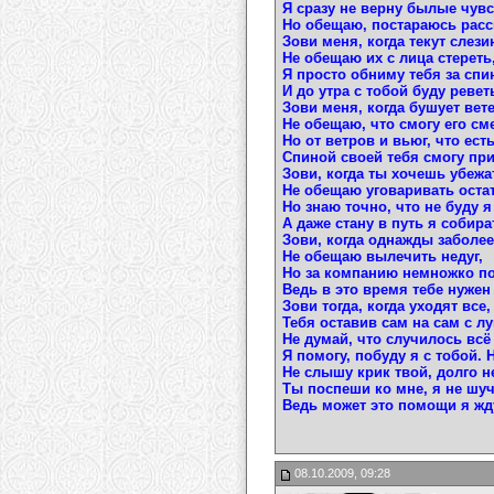
Я сразу не верну былые чувс
Но обещаю, постараюсь рас
Зови меня, когда текут слези
Не обещаю их с лица стереть
Я просто обниму тебя за спи
И до утра с тобой буду ревет
Зови меня, когда бушует вете
Не обещаю, что смогу его см
Но от ветров и вьюг, что есть
Спиной своей тебя смогу пр
Зови, когда ты хочешь убежа
Не обещаю уговаривать оста
Но знаю точно, что не буду 
А даже стану в путь я собира
Зови, когда однажды заболе
Не обещаю вылечить недуг,
Но за компанию немножко п
Ведь в это время тебе нужен 
Зови тогда, когда уходят все,
Тебя оставив сам на сам с лу
Не думай, что случилось всё 
Я помогу, побуду я с тобой. 
Не слышу крик твой, долго не
Ты поспеши ко мне, я не шуч
Ведь может это помощи я жду
08.10.2009, 09:28