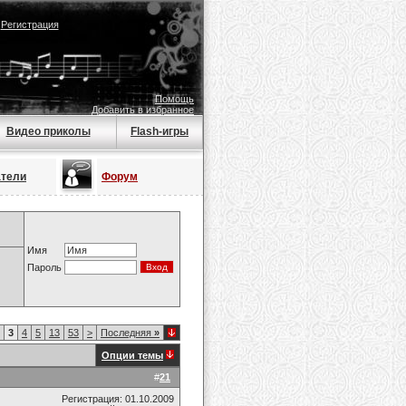
|
Регистрация
Помощь
Добавить в избранное
Видео приколы
Flash-игры
атели
Форум
Имя
Пароль
3
4
5
13
53
>
Последняя
»
Опции темы
#
21
Регистрация: 01.10.2009