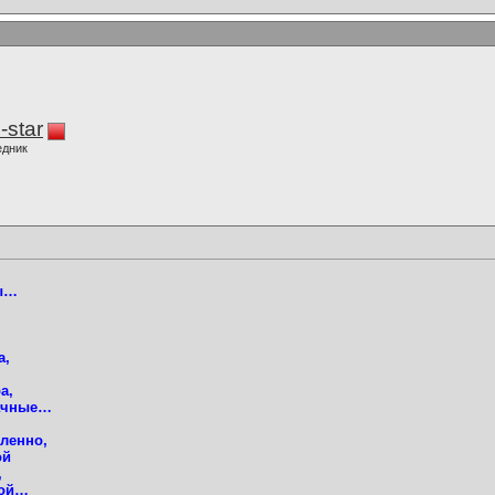
-star
едник
лы…
а,
а,
рачные…
дленно,
ой
,
ной…