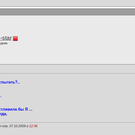
-star
едник
спытать?..
.
тливила бы Я ...
гда,
star, 07.10.2009 в
12:36
.