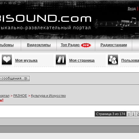
Вход
льбомы
Видеоклипы
Топ Радио
Радиостанции
Моя музыка
Моя страница
Пользов
портал
>
РАЗНОЕ
>
Культура и Искусство
я!
Страница 3 из 174
<
1
2