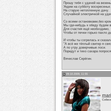
Прошу тебя с удачей на везень
Уедем на субботу воскресенье.
На старую нетопленную дачу.
Случайной электричкой на уда
Со всеми остановками,без кро
Мы где-нибудь к обеду будем 
Для счастия ещё необходимо,
Чтобы от печки горько пахло 
И чтобы ты согрелась и сказал
"А всё же тёплый свитер я свя
А по утру доверчивые лоси.
Поридут и тихо сахара попрося
Вячеслав Серёгин.
09.10.2009, 11:55
mari
Собес