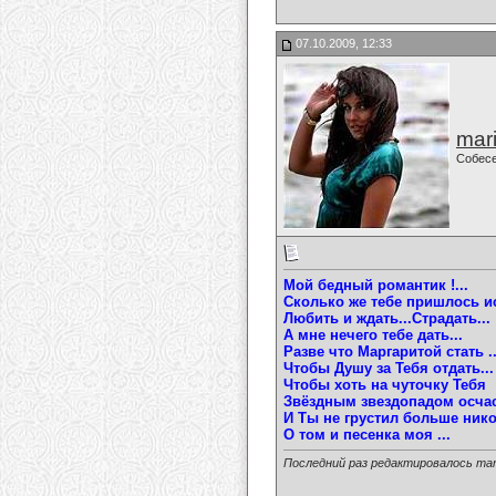
07.10.2009, 12:33
mari
Собес
Мой бедный романтик !...
Сколько же тебе пришлось и
Любить и ждать...Страдать...
А мне нечего тебе дать...
Разве что Маргаритой стать ..
Чтобы Душу за Тебя отдать...
Чтобы хоть на чуточку Тебя
Звёздным звездопадом осчас
И Ты не грустил больше нико
О том и песенка моя ...
Последний раз редактировалось mari-