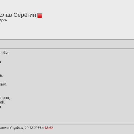
слав Серёгин
десь
е бы.
а.
а.
вым.
слепо,
ой.
а.
еслав Серёгин, 10.12.2014 в
15:42
.