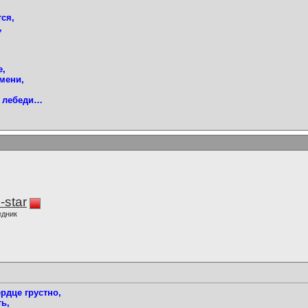
тся,
,
,
е,
мени,
я лебеди…
-star
едник
ердце грустно,
ть,