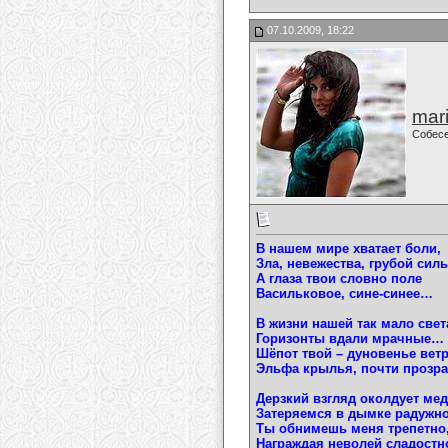
07.10.2009, 18:22
mari
Собес
В нашем мире хватает боли,
Зла, невежества, грубой си
А глаза твои словно поле
Васильковое, сине-синее…
В жизни нашей так мало свет
Горизонты вдали мрачные…
Шёпот твой – дуновенье ветр
Эльфа крылья, почти проз
Дерзкий взгляд околдует ме
Затеряемся в дымке радужн
Ты обнимешь меня трепетно
Награждая неволей сладост