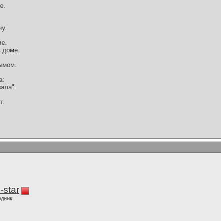
е.
чу.
ме.
в доме.
дымом.
а:
зала".
т.
-star
едник