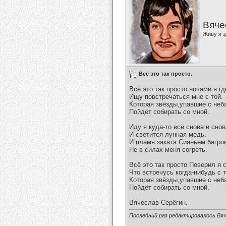
Вяче
Живу я з
Всё это так просто.
Всё это так просто:ночами я гд
Ищу повстречаться мне с той.
Которая звёзды,упавшие с неб
Пойдёт собирать со мной.
Иду я куда-то всё снова и снов
И светится лунная медь.
И пламя заката.Сияньем багро
Не в силах меня согреть.
Всё это так просто.Поверил я 
Что встречусь когда-нибудь с т
Которая звёзды,упавшие с неб
Пойдёт собирать со мной.
Вячеслав Серёгин.
Последний раз редактировалось Вяч