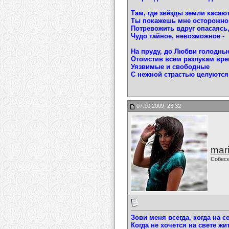
Там, где звёзды земли касаю
Ты покажешь мне осторожно
Потревожить вдруг опасаясь
Чудо тайное, невозможное -
На пруду, до Любви голодны
Отомстив всем разлукам вре
Уязвимые и свободные
С нежной страстью целуютс
07.10.2009, 23:32
mari
Собес
Зови меня всегда, когда на с
Когда не хочется на свете жи