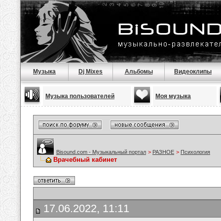
Музыка
Dj Mixes
Альбомы
Видеоклипы
Музыка пользователей
Моя музыка
Bisound.com - Музыкальный портал
>
РАЗНОЕ
>
Психология
Врачебный кабинет
17.06.2022, 11:11