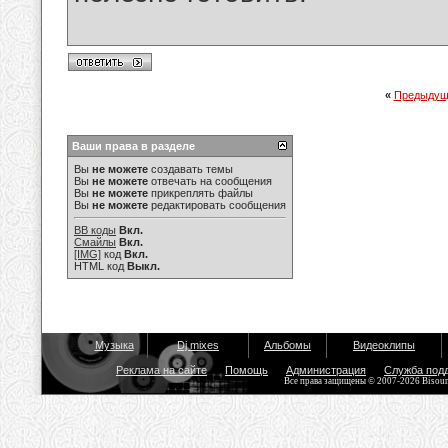
«
Предыдущ
Ваши права в разделе
Вы
не можете
создавать темы
Вы
не можете
отвечать на сообщения
Вы
не можете
прикреплять файлы
Вы
не можете
редактировать сообщения
BB коды
Вкл.
Смайлы
Вкл.
[IMG]
код
Вкл.
HTML код
Выкл.
Музыка
Dj mixes
Альбомы
Видеоклипы
Реклама на сайте
Помощь
Администрация
Служба под
Все права защищены © 2007-2026 Bisou