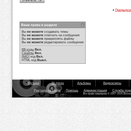
«
Предыдущ
Ваши права в разделе
Вы
не можете
создавать темы
Вы
не можете
отвечать на сообщения
Вы
не можете
прикреплять файлы
Вы
не можете
редактировать сообщения
BB коды
Вкл.
Смайлы
Вкл.
[IMG]
код
Вкл.
HTML код
Выкл.
Музыка
Dj mixes
Альбомы
Видеоклипы
Реклама на сайте
Помощь
Администрация
Служба под
Все права защищены © 2007-2026 Bisou