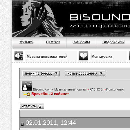
Музыка
Dj Mixes
Альбомы
Видеоклипы
Музыка пользователей
Моя музыка
Bisound.com - Музыкальный портал
>
РАЗНОЕ
>
Психология
Врачебный кабинет
02.01.2011, 12:44