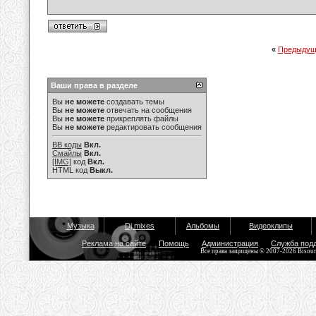
«
Предыдущ
Ваши права в разделе
Вы
не можете
создавать темы
Вы
не можете
отвечать на сообщения
Вы
не можете
прикреплять файлы
Вы
не можете
редактировать сообщения
BB коды
Вкл.
Смайлы
Вкл.
[IMG]
код
Вкл.
HTML код
Выкл.
Музыка
Dj mixes
Альбомы
Видеоклипы
Реклама на сайте
Помощь
Администрация
Служба под
Все права защищены © 2007-2026 Bisou