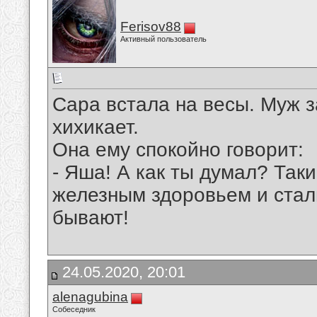
Ferisov88
Активный пользователь
Сара встала на весы. Муж з
хихикает.
Она ему спокойно говорит:
- Яша! А как ты думал? Так
железным здоровьем и стал
бывают!
24.05.2020, 20:01
alenagubina
Собеседник