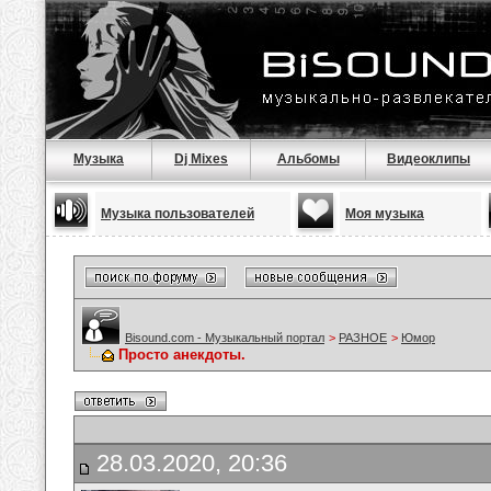
Музыка
Dj Mixes
Альбомы
Видеоклипы
Музыка пользователей
Моя музыка
Bisound.com - Музыкальный портал
>
РАЗНОЕ
>
Юмор
Просто анекдоты.
28.03.2020, 20:36