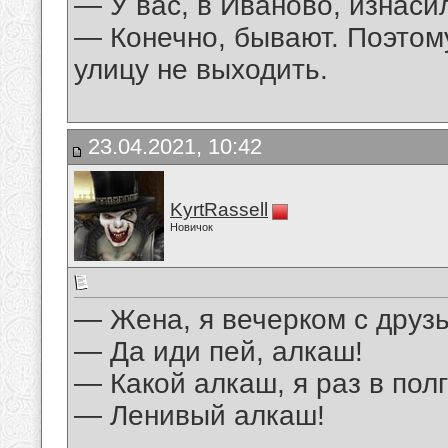
— У вас, в Иваново, изнас
— Конечно, бывают. Поэтом
улицу не выходить.
23.04.2021, 10:42
KyrtRassell
Новичок
— Жена, я вечерком с друз
— Да иди пей, алкаш!
— Какой алкаш, я раз в пол
— Ленивый алкаш!