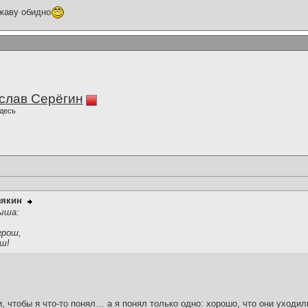
жаву обидно
слав Серёгин
десь
зякин
дыша:
грош,
ош!
и, чтобы я что-то понял… а я понял только одно: хорошо, что они уходил