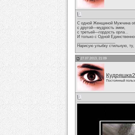
С одной Женщиной Мужчина об
с другой—мудрость змеи,
с третьей—гордость орла...
И только с Одной Единственной
__________________
Нарисую улыбку стильную, ту, 
27.07.2013, 21:09
Кудряшка
Постоянный польз