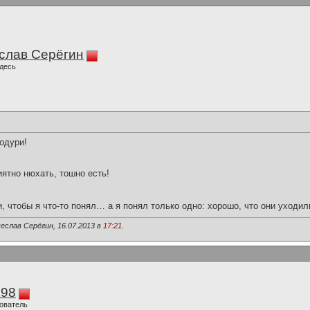
слав Серёгин
десь
одури!
иятно нюхать, тошно есть!
и, чтобы я что-то понял… а я понял только одно: хорошо, что они уходил
еслав Серёгин, 16.07.2013 в
17:21
.
298
ователь