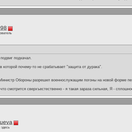
298
ователь
 подвиг подкачал.
 в которой почему-то не срабатывает "защита от дурака".
Министр Обороны разрешил военнослужащим погоны на новой форме пер
что смотрится сверхъестественно - я такая зараза сильная, Я - сплошн
lueva
 здесь