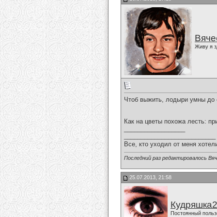
Вяче
Живу я з
Чтоб выжить, лодыри умны до 
Как на цветы похожа лесть: пр
__________________
___________________________
Все, кто уходил от меня хотел
Последний раз редактировалось Вяч
25.07.2013, 21:58
Кудряшка
Постоянный польз