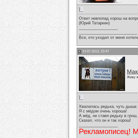
Ответ невпопад хорош на вопро
(Юрий Татаркин)
__________________
___________________________
Все, кто уходил от меня хотел
13.07.2013, 23:47
Мак
Живу я
Хвалилась редька, чуть дыша:
Я с мёдом очень хороша!
А мёд, не ставя редьку в грош,
Сказал, что он и так хорош!
__________________
Рекламописец! Мо