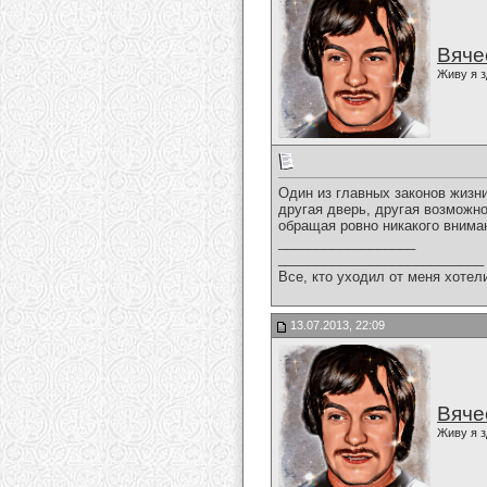
Вяче
Живу я з
Один из главных законов жизни
другая дверь, другая возможно
обращая ровно никакого вним
__________________
___________________________
Все, кто уходил от меня хотел
13.07.2013, 22:09
Вяче
Живу я з