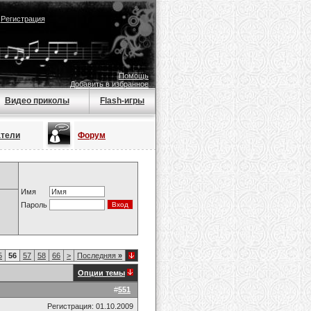
|
Регистрация
Помощь
Добавить в избранное
Видео приколы
Flash-игры
атели
Форум
Имя
Пароль
5
56
57
58
66
>
Последняя
»
Опции темы
#
551
Регистрация: 01.10.2009