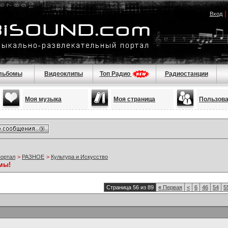
Вход
льбомы
Видеоклипы
Топ Радио
Радиостанции
Моя музыка
Моя страница
Пользов
портал
>
РАЗНОЕ
>
Культура и Искусство
мы!
Страница 56 из 89
«
Первая
<
6
46
54
5