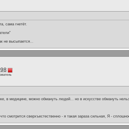
а, сама гнетёт.
атели"
ак не высыпается...
298
ователь
ке, в медицине, можно обмануть людей... но в искусстве обмануть нельз
что смотрится сверхъестественно - я такая зараза сильная, Я - сплошн