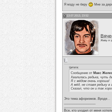
Я мзду не беру
Мне за дер
13.07.2013, 23:52
Вяче
Живу я з
Цитата:
Сообщение от
Макс Желе
Хвалилась редька, чуть 
Я с мёдом очень хороша!
А мёд, не ставя редьку в 
Сказал, что он и так хор
Это тема афоризмов..Вроде...
__________________
___________________________
Все, кто уходил от меня хотел