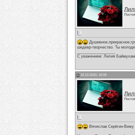
Лил
Постоя
Душевное,прекрасное,гру
шедевр-творчество. Ты молоде
__________________
С уважением: Лилия Баймухам
18.10.2020, 16:05
Лил
Постоя
Вячеслав Серёгин-Вижу 