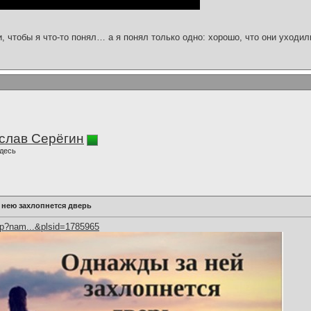
и, чтобы я что-то понял… а я понял только одно: хорошо, что они уходил
слав Серёгин
десь
 нею захлопнется дверь
hp?nam...&plsid=1785965