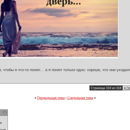
и, чтобы я что-то понял… а я понял только одно: хорошо, что они уходил
Страница 318 из 318
«
Пе
«
Предыдущая тема
|
Следующая тема
»
ия
ения