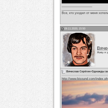
__________________
___________________________
Все, кто уходил от меня хотел
09.11.2020, 15:50
Вяче
Живу я з
Вячеслав Серёгин-Однажды за
http://www.bisound.com/index.p