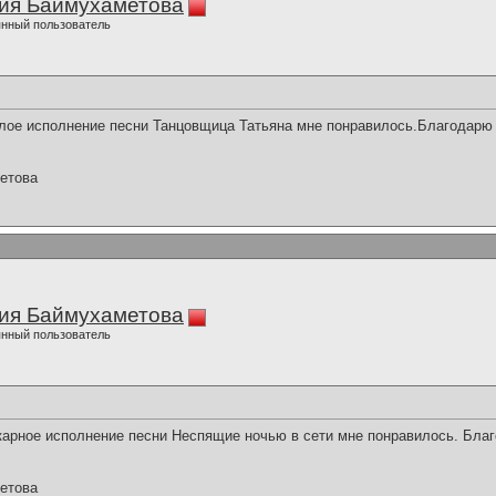
ия Баймухаметова
нный пользователь
лое исполнение песни Танцовщица Татьяна мне понравилось.Благодарю з
етова
ия Баймухаметова
нный пользователь
арное исполнение песни Неспящие ночью в сети мне понравилось. Благ
етова