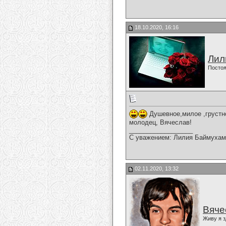
18.10.2020, 16:16
Лил
Постоя
Душевное,милое ,грустно
молодец, Вячеслав!
__________________
С уважением: Лилия Баймухам
02.11.2020, 13:32
Вяче
Живу я з