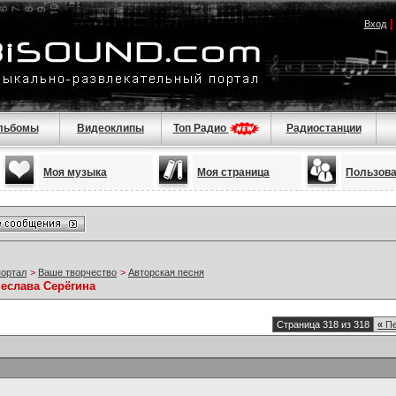
Вход
льбомы
Видеоклипы
Топ Радио
Радиостанции
Моя музыка
Моя страница
Пользов
портал
>
Ваше творчество
>
Авторская песня
чеслава Серёгина
Страница 318 из 318
«
Пе