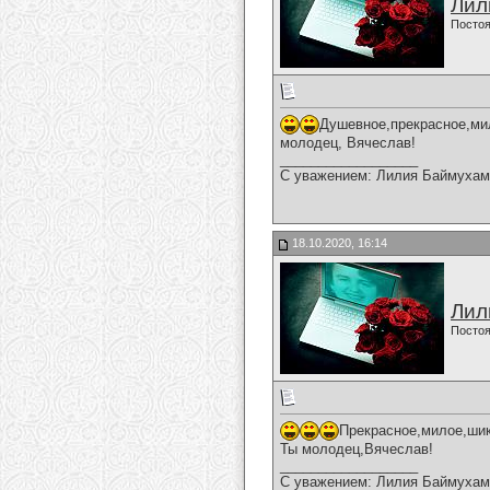
Лил
Постоя
Душевное,прекрасное,ми
молодец, Вячеслав!
__________________
С уважением: Лилия Баймухам
18.10.2020, 16:14
Лил
Постоя
Прекрасное,милое,шик
Ты молодец,Вячеслав!
__________________
С уважением: Лилия Баймухам