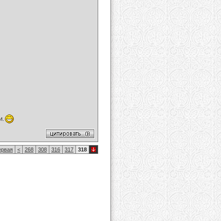
и.
рвая
<
268
308
316
317
318