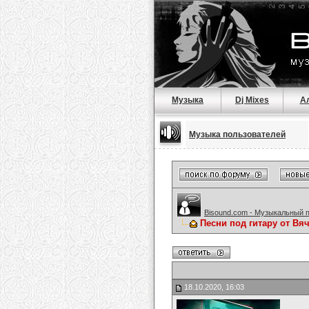
Музыка
Dj Mixes
А
Музыка пользователей
Bisound.com - Музыкальный 
Песни под гитару от Вя
18.10.2020, 16:03