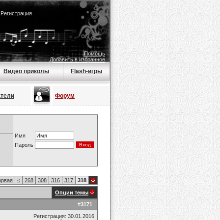
|
Регистрация
Помощь
Добавить в избранное
Видео приколы
Flash-игры
атели
Форум
Имя
Пароль
рвая
<
268
308
316
317
318
Опции темы
#
3171
Регистрация: 30.01.2016