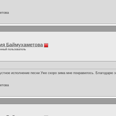
етова
ия Баймухаметова
нный пользователь
стное исполнение песни Уже скоро зима мне понравилось. Благодарю з
етова