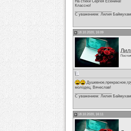
На стихи Сергея Есенина!
Классно!
__________________
С уважением: Лилия Баймухам
18.10.2020, 16:09
Лил
Постоя
Душевное,прекрасное,гру
молодец, Вячеслав!
__________________
С уважением: Лилия Баймухам
18.10.2020, 16:11