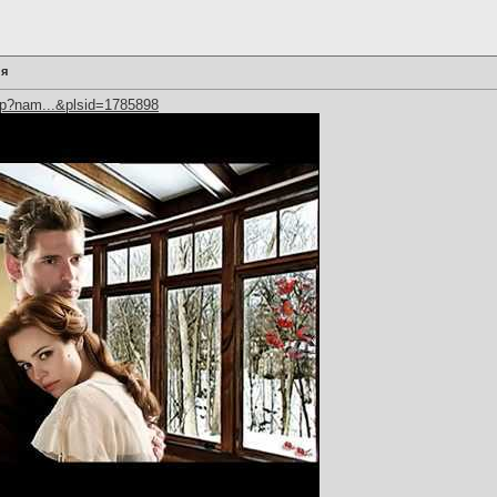
 я
hp?nam...&plsid=1785898