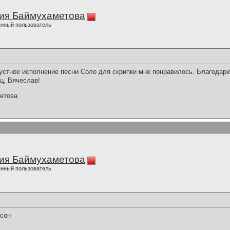
ия Баймухаметова
нный пользователь
стное исполнение песни Соло для скрипки мне понравилось. Благодарю 
ц, Вячеслав!
етова
ия Баймухаметова
нный пользователь
сон