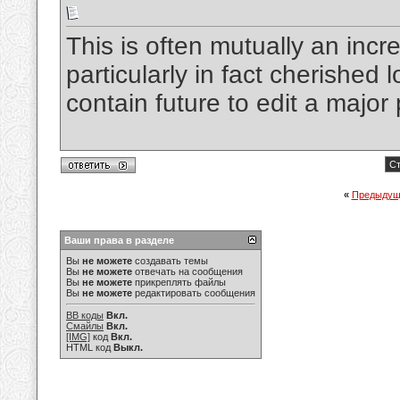
This is often mutually an incre
particularly in fact cherished l
contain future to edit a majo
Ст
«
Предыдущ
Ваши права в разделе
Вы
не можете
создавать темы
Вы
не можете
отвечать на сообщения
Вы
не можете
прикреплять файлы
Вы
не можете
редактировать сообщения
BB коды
Вкл.
Смайлы
Вкл.
[IMG]
код
Вкл.
HTML код
Выкл.