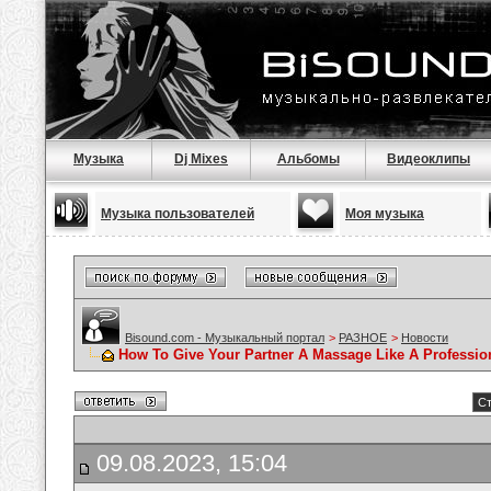
Музыка
Dj Mixes
Альбомы
Видеоклипы
Музыка пользователей
Моя музыка
Bisound.com - Музыкальный портал
>
РАЗНОЕ
>
Новости
How To Give Your Partner A Massage Like A Professio
Ст
09.08.2023, 15:04