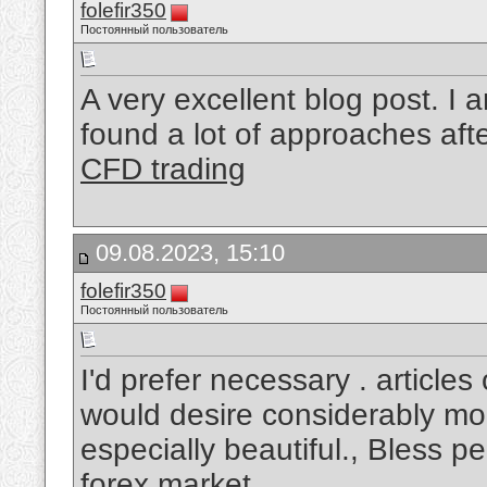
folefir350
Постоянный пользователь
A very excellent blog post. I 
found a lot of approaches after
CFD trading
09.08.2023, 15:10
folefir350
Постоянный пользователь
I'd prefer necessary . article
would desire considerably more
especially beautiful., Bless p
forex market