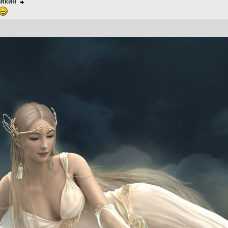
зякин