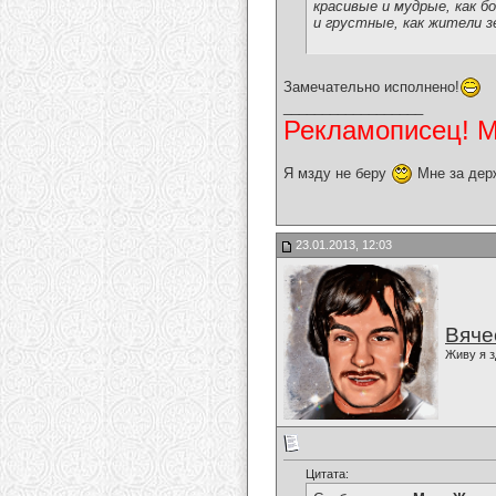
красивые и мудрые, как бо
и грустные, как жители з
Замечательно исполнено!
__________________
Рекламописец! Мо
Я мзду не беру
Мне за дер
23.01.2013, 12:03
Вяче
Живу я з
Цитата: