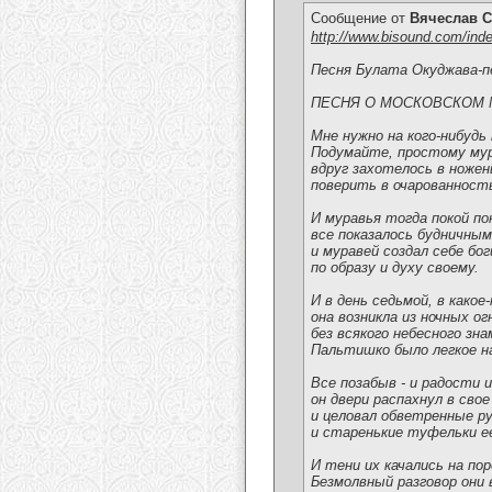
Сообщение от
Вячеслав С
http://www.bisound.com/ind
Песня Булата Окуджава-п
ПЕСНЯ О МОСКОВСКОМ 
Мне нужно на кого-нибудь
Подумайте, простому му
вдруг захотелось в ножен
поверить в очарованност
И муравья тогда покой по
все показалось будничным
и муравей создал себе бо
по образу и духу своему.
И в день седьмой, в какое
она возникла из ночных ог
без всякого небесного зна
Пальтишко было легкое на
Все позабыв - и радости и
он двери распахнул в свое
и целовал обветренные р
и старенькие туфельки е
И тени их качались на пор
Безмолвный разговор они 