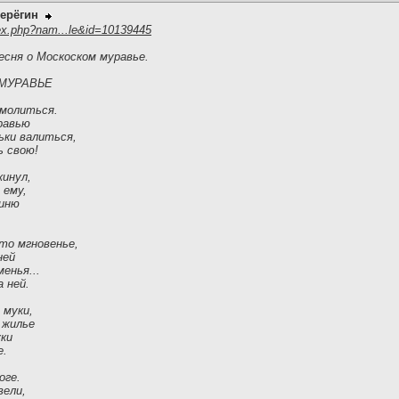
ерёгин
ex.php?nam...le&id=10139445
есня о Москоском муравье.
МУРАВЬЕ
 молиться.
равью
ьки валиться,
ь свою!
кинул,
 ему,
гиню
-то мгновенье,
ней
менья...
 ней.
 муки,
 жилье
уки
е.
оге.
вели,