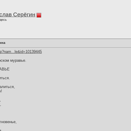
слав Серёгин
десь
ина
hp?nam...le&id=10139445
оском муравье.
АВЬЕ
иться.
алиться,
ю!
,
,
гновенье,
...