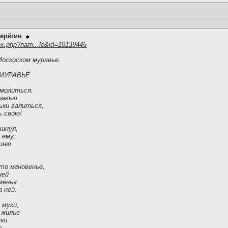
ерёгин
ex.php?nam...le&id=10139445
Москоском муравье.
МУРАВЬЕ
 молиться.
равью
ьки валиться,
ь свою!
кинул,
 ему,
гиню
-то мгновенье,
ней
менья...
 ней.
 муки,
 жилье
уки
е.