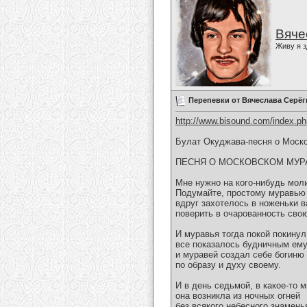
Вяче
Живу я з
Перепевки от Вячеслава Серёг
http://www.bisound.com/index.p
Булат Окуджава-песня о Моск
ПЕСНЯ О МОСКОВСКОМ МУР
Мне нужно на кого-нибудь мол
Подумайте, простому муравью
вдруг захотелось в ноженьки в
поверить в очарованность сво
И муравья тогда покой покинул
все показалось будничным ему
и муравей создал себе богиню
по образу и духу своему.
И в день седьмой, в какое-то м
она возникла из ночных огней
без всякого небесного знаменья