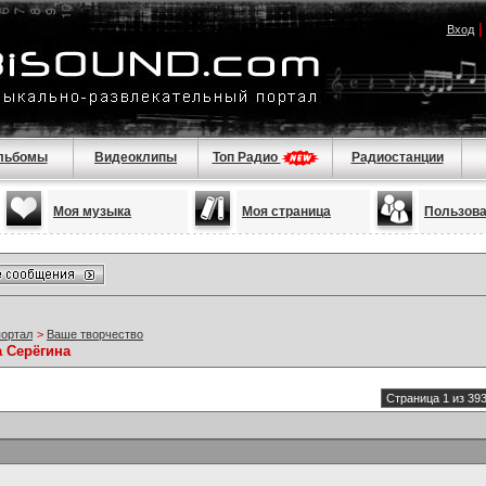
Вход
льбомы
Видеоклипы
Топ Радио
Радиостанции
Моя музыка
Моя страница
Пользов
портал
>
Ваше творчество
а Серёгина
Страница 1 из 39