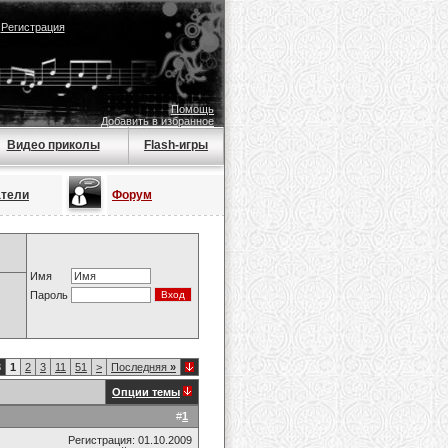
|
Регистрация
Помощь
Добавить в избранное
Видео приколы
Flash-игры
атели
Форум
Имя
Пароль
3
1
2
3
11
51
>
Последняя
»
Опции темы
#
1
Регистрация: 01.10.2009