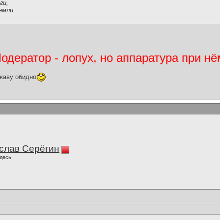
ги,
емли.
дератор - лопух, но аппаратура при нё
жаву обидно
слав Серёгин
десь