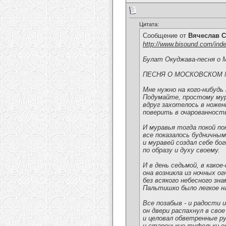
Цитата:
Сообщение от
Вячеслав С
http://www.bisound.com/ind
Булат Окуджава-песня о 
ПЕСНЯ О МОСКОВСКОМ 
Мне нужно на кого-нибудь
Подумайте, простому му
вдруг захотелось в ножен
поверить в очарованност
И муравья тогда покой по
все показалось будничным
и муравей создал себе бо
по образу и духу своему.
И в день седьмой, в какое
она возникла из ночных ог
без всякого небесного зна
Пальтишко было легкое на
Все позабыв - и радости и
он двери распахнул в свое
и целовал обветренные р
и старенькие туфельки е