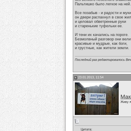
Пальтишко было легкое на ней.
Все позабыв - и радости и муки
он двери распахнул в свое жи
и целовал обветренные руки
и старенькие туфельки ее.
И тени их качались на пороге.
Безмолвный разговор они вели
красивые и мудрые, как боги,
и грустные, как жители земли.
Последний раз редактировалось Вяч
23.01.2013, 11:54
Мак
Живу я
Цитата: