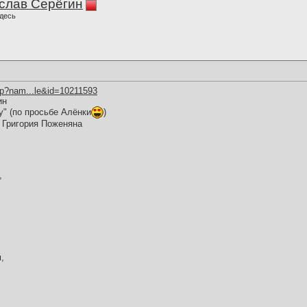
слав Серёгин
десь
hp?nam...le&id=10211593
ин
у" (по просьбе Алёнки
)
 Григория Поженяна
,
,