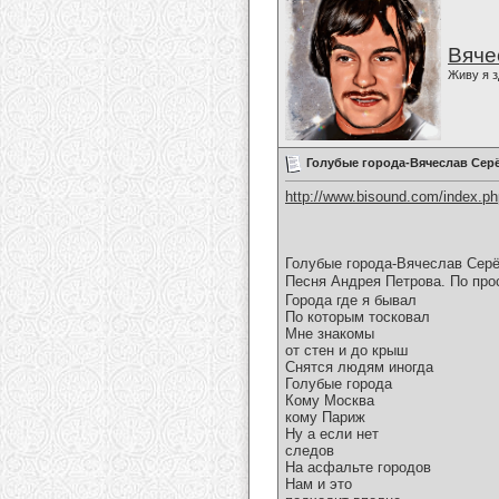
Вяче
Живу я з
Голубые города-Вячеслав Сер
http://www.bisound.com/index.p
Голубые города-Вячеслав Серё
Песня Андрея Петрова. По про
Города где я бывал
По которым тосковал
Мне знакомы
от стен и до крыш
Снятся людям иногда
Голубые города
Кому Москва
кому Париж
Ну а если нет
следов
На асфальте городов
Нам и это