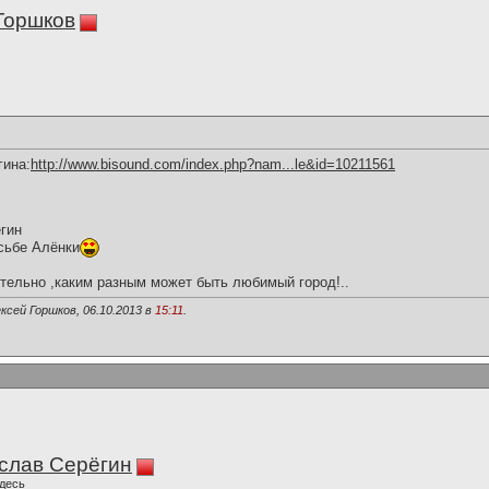
Горшков
гина:
http://www.bisound.com/index.php?nam...le&id=10211561
гин
сьбе Алёнки
тельно ,каким разным может быть любимый город!..
ксей Горшков, 06.10.2013 в
15:11
.
слав Серёгин
десь