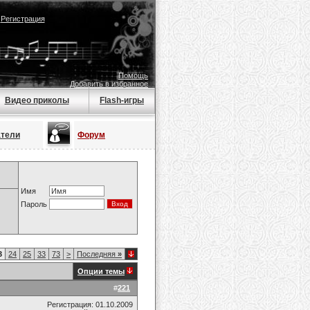
|
Регистрация
Помощь
Добавить в избранное
Видео приколы
Flash-игры
атели
Форум
Имя
Пароль
3
24
25
33
73
>
Последняя
»
Опции темы
#
221
Регистрация: 01.10.2009