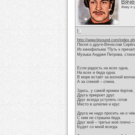
Вяче
Живу я з
http://www.bisound.com/index.p
Песня о друге-Вячеслав Серёг
Из кинофильма "Путь к причал
Музыка Андрея Петрова, стихи
Если радость на всех одна,
На всех и беда одна.
В море встаёт за волной волна
А за спиной – спина.
Здесь, у самой кромки бортов,
Друга прикроет друг.
Друг всегда уступить готов
Место в шлюпке и круг.
Друга не надо просить ни о чём
С ним не страшна беда.
Друг мой – третье моё плечо –
Будет со мной всегда.