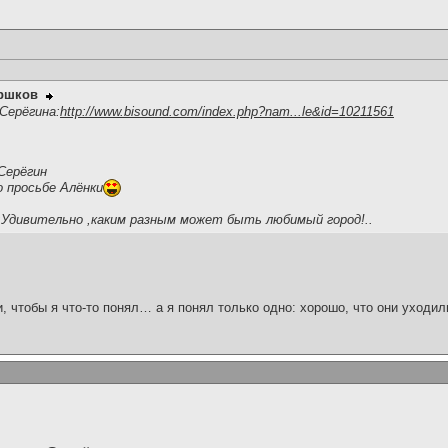
оршков
Серёгина:
http://www.bisound.com/index.php?nam...le&id=10211561
Серёгин
 просьбе Алёнки
Удивительно ,каким разным может быть любимый город!..
и, чтобы я что-то понял… а я понял только одно: хорошо, что они уходил