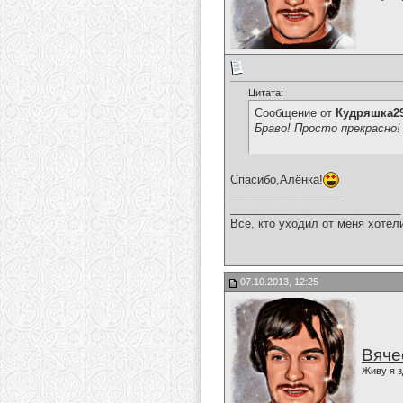
Цитата:
Сообщение от
Кудряшка2
Браво! Просто прекрасно!
Спасибо,Алёнка!
__________________
___________________________
Все, кто уходил от меня хотел
07.10.2013, 12:25
Вяче
Живу я з