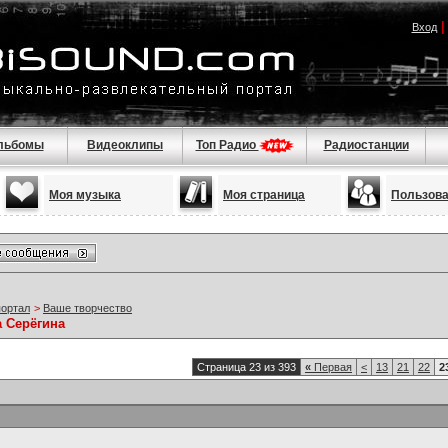
Вход
льбомы
Видеоклипы
Топ Радио
Радиостанции
Моя музыка
Моя страница
Пользов
портал
>
Ваше творчество
а Серёгина
Страница 23 из 393
«
Первая
<
13
21
22
2