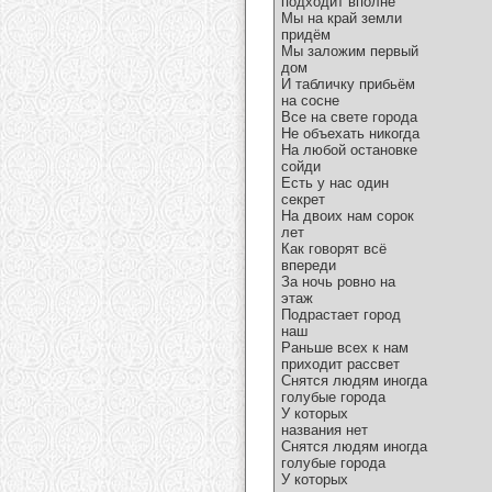
подходит вполне
Мы на край земли
придём
Мы заложим первый
дом
И табличку прибьём
на сосне
Все на свете города
Не объехать никогда
На любой остановке
сойди
Есть у нас один
секрет
На двоих нам сорок
лет
Как говорят всё
впереди
За ночь ровно на
этаж
Подрастает город
наш
Раньше всех к нам
приходит рассвет
Снятся людям иногда
голубые города
У которых
названия нет
Снятся людям иногда
голубые города
У которых