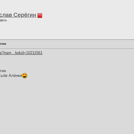
слав Серёгин
десь
ёгин
hp?nam...le&id=10211561
гин
сьбе Алёнки