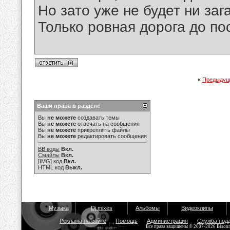
Но зато уже не будет ни заг
Только ровная дорога до по
«
Предыдущ
Ваши права в разделе
Вы
не можете
создавать темы
Вы
не можете
отвечать на сообщения
Вы
не можете
прикреплять файлы
Вы
не можете
редактировать сообщения
BB коды
Вкл.
Смайлы
Вкл.
[IMG]
код
Вкл.
HTML код
Выкл.
Музыка
Dj mixes
Альбомы
Видеоклипы
Реклама на сайте
Помощь
Администрация
Служба под
Все права защищены © 2007-2026 Bisou