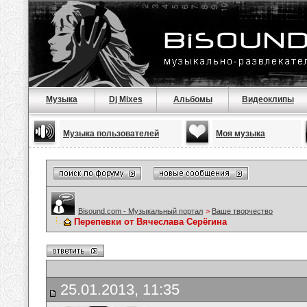
Музыка
Dj Mixes
Альбомы
Видеоклипы
Музыка пользователей
Моя музыка
Bisound.com - Музыкальный портал
>
Ваше творчество
Перепевки от Вячеслава Серёгина
25.01.2013, 11:35